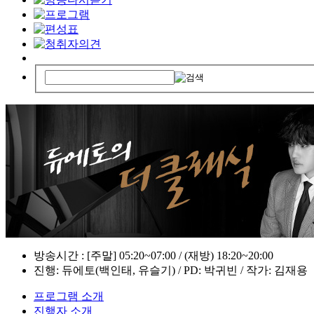
방송시간 : [주말] 05:20~07:00 / (재방) 18:20~20:00
진행: 듀에토(백인태, 유슬기) / PD: 박귀빈 / 작가: 김재용
프로그램 소개
진행자 소개