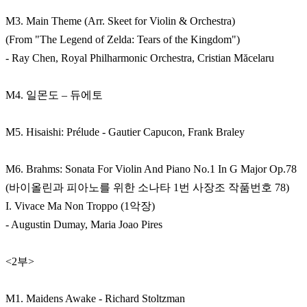
M3. Main Theme (Arr. Skeet for Violin & Orchestra)
(From "The Legend of Zelda: Tears of the Kingdom")
- Ray Chen, Royal Philharmonic Orchestra, Cristian Măcelaru
M4. 일몬도 – 듀에토
M5. Hisaishi: Prélude - Gautier Capucon, Frank Braley
M6. Brahms: Sonata For Violin And Piano No.1 In G Major Op.78
(바이올린과 피아노를 위한 소나타 1번 사장조 작품번호 78)
I. Vivace Ma Non Troppo (1악장)
- Augustin Dumay, Maria Joao Pires
<2부>
M1. Maidens Awake - Richard Stoltzman