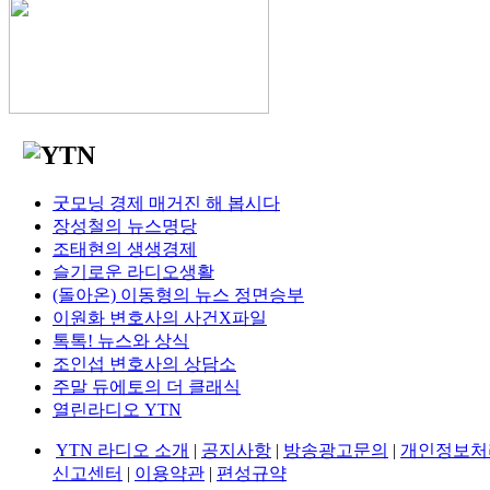
굿모닝 경제 매거진 해 봅시다
장성철의 뉴스명당
조태현의 생생경제
슬기로운 라디오생활
(돌아온) 이동형의 뉴스 정면승부
이원화 변호사의 사건X파일
톡톡! 뉴스와 상식
조인섭 변호사의 상담소
주말 듀에토의 더 클래식
열린라디오 YTN
YTN 라디오 소개
|
공지사항
|
방송광고문의
|
개인정보처
신고센터
|
이용약관
|
편성규약