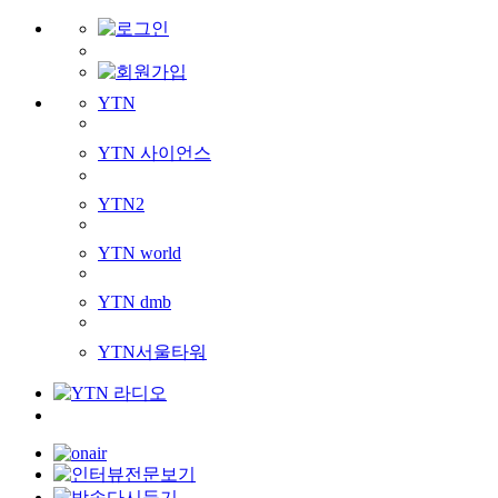
YTN
YTN 사이언스
YTN2
YTN world
YTN dmb
YTN서울타워