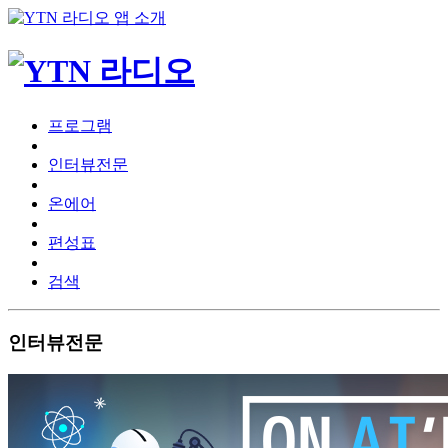
프로그램
인터뷰전문
온에어
편성표
검색
인터뷰전문