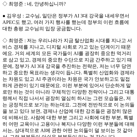
◇ 최영준 : 네, 안녕하십니까?
● 김우성 : 교수님, 일단은 정부가 AI 3대 강국을 내세우면서
APEC도 했고, 여러 가지 행사를 했는데 정부의 이런 흐름에
대한 총평 교수님의 입장 궁금합니다.
◇ 최영준 : 저는 우리나라가 지금 탈산업화 시대를 지나고 서
비스 경제를 지나고, 디지털 사회로 가고 있는 단계이기 때문
에요. 거의 세계의 모든 국가들이 AI를 굉장히 중요한 먹거리
로 삼고 있고, 경제의 중요한 수단으로 지금 간주하고 있기 때
문에, 정부가 AI 3대 강국을 추진하는 전략은, 저는 너무 당연
하고 중요한 목표라는 생각이 듭니다. 특별히 산업화와 경제라
는 차원도 있고 AI 주권이라는 차원은 국가 안보하고도 밀접
하게 관련이 있기 때문에요. 이런 부분에 있어서 단순하게 말
로만 하는 것이 아니라 구체적인 다양한 전략이나 그리고 대통
령께서 직접 나서서 굉장히 열심히 하시는 그런 모습들은, 저
는 긍정적으로 보기는 하는데요. 그전에 전반적으로 이 논의들
을 보고 있다 보면, 경제나 산업에 대한 강조들은 굉장히 많은
데 비해서요. 사람에 대한 부분 그리고 사회에 대한 부분, 특별
히 어떤 교육이나 고용이나 복지나 다양한 이런 부분들에 대해
서는, 상대적으로 AI에 관한 어떤 논의들이 덜 보이는 것 같아
서, 그런 부분들이 아쉬운 부분들이 있는 것 같습니다.