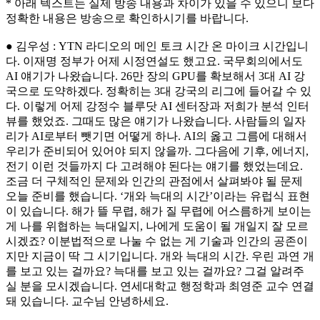
* 아래 텍스트는 실제 방송 내용과 차이가 있을 수 있으니 보다
정확한 내용은 방송으로 확인하시기를 바랍니다.
● 김우성 : YTN 라디오의 메인 토크 시간 온 마이크 시간입니
다. 이재명 정부가 어제 시정연설도 했고요. 국무회의에서도
AI 얘기가 나왔습니다. 26만 장의 GPU를 확보해서 3대 AI 강
국으로 도약하겠다. 정확히는 3대 강국의 리그에 들어갈 수 있
다. 이렇게 어제 강정수 블루닷 AI 센터장과 저희가 분석 인터
뷰를 했었죠. 그때도 많은 얘기가 나왔습니다. 사람들의 일자
리가 AI로부터 뺏기면 어떻게 하나. AI의 옳고 그름에 대해서
우리가 준비되어 있어야 되지 않을까. 그다음에 기후, 에너지,
전기 이런 것들까지 다 고려해야 된다는 얘기를 했었는데요.
조금 더 구체적인 문제와 인간의 관점에서 살펴봐야 될 문제
오늘 준비를 했습니다. ‘개와 늑대의 시간’이라는 유럽식 표현
이 있습니다. 해가 뜰 무렵, 해가 질 무렵에 어스름하게 보이는
게 나를 위협하는 늑대일지, 나에게 도움이 될 개일지 잘 모르
시겠죠? 이분법적으로 나눌 수 없는 게 기술과 인간의 공존이
지만 지금이 딱 그 시기입니다. 개와 늑대의 시간. 우린 과연 개
를 보고 있는 걸까요? 늑대를 보고 있는 걸까요? 그걸 알려주
실 분을 모시겠습니다. 연세대학교 행정학과 최영준 교수 연결
돼 있습니다. 교수님 안녕하세요.