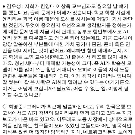
● 김우성 : 저희가 한양대 이상욱 교수님과도 월요일 날 얘기
를 했는데요, 윤리 문제가 어폐가 있습니다. 학교 학창 시절에
윤리라는 과목 이름 때문에 오해를 하시는데 어떻게 가치 판단
할 것인가. 무엇이 중요한지 우선적으로 생각할지를 정하는가
에 대한 문제인데 지금 시작 단계고 정부도 행안부에서도 AI
윤리 문제를 다루겠다고 언급은 되어 있는데요. 지금 교수님이
당장 말씀하신 부분들에 대한 가치 평가나 판단, 준비 혹은 인
간을 대비시키는 것이 없어요. 왜냐하면 청년 세대라든지, 지
금 학생들 보면 교수님한테도 AI 활용해서 리포트 많이 내잖
아요. 청년 세대부터 대체할 가능성이 크다. 즉 AI가 학습한 모
델이 AI를 많이 쓰는 청년 세대니까 오히려 이들의 지식 노동
관련된 부분들은 대체되기 쉽다. 이게 굉장히 아이러니입니다.
잘 썼는데 잘 쓴 사람은 AI한테 밀려날 수 있다는 얘기거든요.
이거는 어떻게 보십니까? 필요악, 어쩔 수 없는 일, 이렇게 평
가할 수도 있나요?
◇ 최영준 : 그러니까 최근에 말씀하신 대로, 우리 한국은행 보
고서에서도 AI가 청년의 일자리부터 먼저 줄이고 있다는 지금
보고가 나온 바도 있고요. 아무래도 노동 시장에서 상대적으로
처음 진입하는 친구들이 오래 있었던 분들보다 어떤 명목적인
지식은 훨씬 더 많지만 암묵적인 지식, 네트워크라든지 보이지