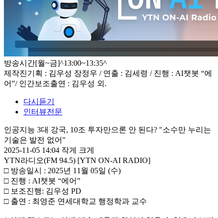
방송시간
[월~금]^13:00~13:35^
제작진
기획 : 김우성 장정우 / 연출 : 김세령 / 진행 : AI챗봇 “에
어”/ 인간보조출연 : 김우성 외.
다시듣기
인터뷰전문
인공지능 3대 강국, 10조 투자만으론 안 된다? "소수만 누리는
기술은 발전 없어"
2025-11-05 14:04
작게
크게
YTN라디오(FM 94.5) [YTN ON-AI RADIO]
□ 방송일시 : 2025년 11월 05일 (수)
□ 진행 : AI챗봇 “에어”
□ 보조진행: 김우성 PD
□ 출연 : 최영준 연세대학교 행정학과 교수