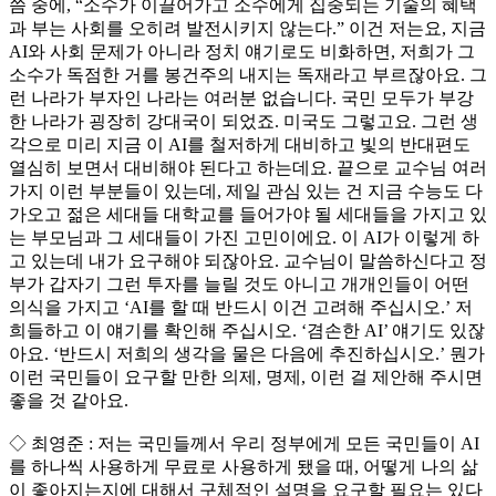
씀 중에, “소수가 이끌어가고 소수에게 집중되는 기술의 혜택
과 부는 사회를 오히려 발전시키지 않는다.” 이건 저는요, 지금
AI와 사회 문제가 아니라 정치 얘기로도 비화하면, 저희가 그
소수가 독점한 거를 봉건주의 내지는 독재라고 부르잖아요. 그
런 나라가 부자인 나라는 여러분 없습니다. 국민 모두가 부강
한 나라가 굉장히 강대국이 되었죠. 미국도 그렇고요. 그런 생
각으로 미리 지금 이 AI를 철저하게 대비하고 빛의 반대편도
열심히 보면서 대비해야 된다고 하는데요. 끝으로 교수님 여러
가지 이런 부분들이 있는데, 제일 관심 있는 건 지금 수능도 다
가오고 젊은 세대들 대학교를 들어가야 될 세대들을 가지고 있
는 부모님과 그 세대들이 가진 고민이에요. 이 AI가 이렇게 하
고 있는데 내가 요구해야 되잖아요. 교수님이 말씀하신다고 정
부가 갑자기 그런 투자를 늘릴 것도 아니고 개개인들이 어떤
의식을 가지고 ‘AI를 할 때 반드시 이건 고려해 주십시오.’ 저
희들하고 이 얘기를 확인해 주십시오. ‘겸손한 AI’ 얘기도 있잖
아요. ‘반드시 저희의 생각을 물은 다음에 추진하십시오.’ 뭔가
이런 국민들이 요구할 만한 의제, 명제, 이런 걸 제안해 주시면
좋을 것 같아요.
◇ 최영준 : 저는 국민들께서 우리 정부에게 모든 국민들이 AI
를 하나씩 사용하게 무료로 사용하게 됐을 때, 어떻게 나의 삶
이 좋아지는지에 대해서 구체적인 설명을 요구할 필요는 있다