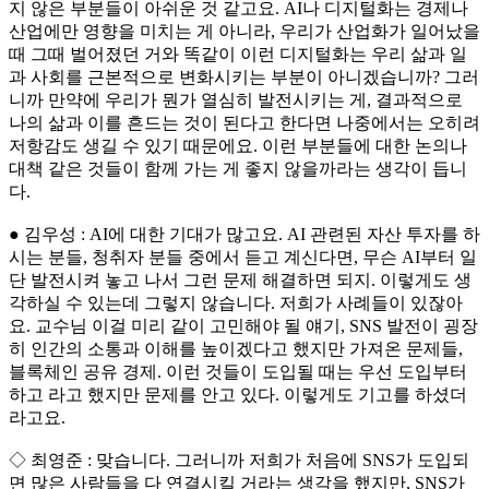
지 않은 부분들이 아쉬운 것 같고요. AI나 디지털화는 경제나
산업에만 영향을 미치는 게 아니라, 우리가 산업화가 일어났을
때 그때 벌어졌던 거와 똑같이 이런 디지털화는 우리 삶과 일
과 사회를 근본적으로 변화시키는 부분이 아니겠습니까? 그러
니까 만약에 우리가 뭔가 열심히 발전시키는 게, 결과적으로
나의 삶과 이를 흔드는 것이 된다고 한다면 나중에서는 오히려
저항감도 생길 수 있기 때문에요. 이런 부분들에 대한 논의나
대책 같은 것들이 함께 가는 게 좋지 않을까라는 생각이 듭니
다.
● 김우성 : AI에 대한 기대가 많고요. AI 관련된 자산 투자를 하
시는 분들, 청취자 분들 중에서 듣고 계신다면, 무슨 AI부터 일
단 발전시켜 놓고 나서 그런 문제 해결하면 되지. 이렇게도 생
각하실 수 있는데 그렇지 않습니다. 저희가 사례들이 있잖아
요. 교수님 이걸 미리 같이 고민해야 될 얘기, SNS 발전이 굉장
히 인간의 소통과 이해를 높이겠다고 했지만 가져온 문제들,
블록체인 공유 경제. 이런 것들이 도입될 때는 우선 도입부터
하고 라고 했지만 문제를 안고 있다. 이렇게도 기고를 하셨더
라고요.
◇ 최영준 : 맞습니다. 그러니까 저희가 처음에 SNS가 도입되
면 많은 사람들을 다 연결시킬 거라는 생각을 했지만, SNS가