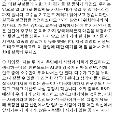
요. 이런 부분들에 대한 가치 평가를 잘 못하게 되면요. 우리는
앞으로 말 그대로 통찰력을 가지는 대가 끊길 수 있다는 걱정
까지 듭니다. 교수님 기고문도 저희가 읽어보고 했습니다만,
결국은 불균형을 걱정하셨어요. ‘AI의 발전이 위험하니까 하
지 마라.’가 아니잖아요. 교수님 말씀하시는 게 여기서 인간 혹
은 인간이 추구해 온 여러 가지 양극화라든지 대립을 해결하고
자 했던 노력을 심화시키지 말고 같이 가야 된다는 얘기를 하
시면서, 일종의 양 날개 비유를 했습니다. 지금 리영희 선생님
도 떠오르더라고요. 이 균형에 대한 얘기를 더 잘 풀어서 저희
한테 설득해 주시죠.
◇ 최영준 : 저는 두 가지 측면에서 사람과 사회가 중요하다고
생각하는데요. 한편으로는 AI 3대 강국이 진짜 되려면, 전체
인구 중에 소수만이 뛰어나서는 안 된다. 다수가 그것을 누리
고 다 잘할 수 있을 때 진정한 강국이 된다고 생각이 들거든요.
잘 아시다시피 저희는 중국이나 미국에 비해서 인구수도 너무
적고 그리고 예산도 사실 굉장히 적습니다. 소위 중국의 R&D
예산이 우리나라 전체 예산하고 같다고 얘기하는 것처럼, 저희
는 사람이라고 하는 강점을 가진 국가이거든요. 그렇게 됐을
때 특정한 첨단 산업에서만 일하는 사람이 가장 어떤 혁신에서
앞서가는 게 아니라, 많은 사람들이 자기가 있는 곳에서 자기