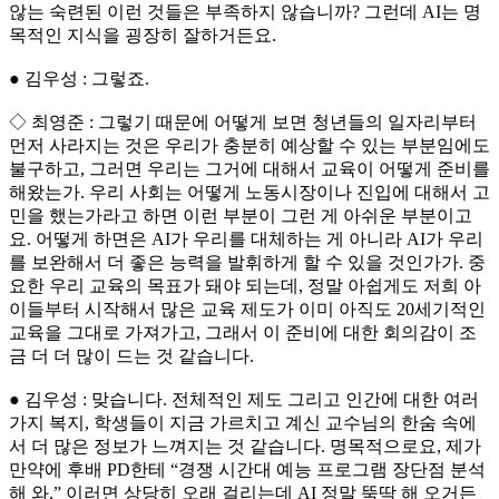
않는 숙련된 이런 것들은 부족하지 않습니까? 그런데 AI는 명
목적인 지식을 굉장히 잘하거든요.
● 김우성 : 그렇죠.
◇ 최영준 : 그렇기 때문에 어떻게 보면 청년들의 일자리부터
먼저 사라지는 것은 우리가 충분히 예상할 수 있는 부분임에도
불구하고, 그러면 우리는 그거에 대해서 교육이 어떻게 준비를
해왔는가. 우리 사회는 어떻게 노동시장이나 진입에 대해서 고
민을 했는가라고 하면 이런 부분이 그런 게 아쉬운 부분이고
요. 어떻게 하면은 AI가 우리를 대체하는 게 아니라 AI가 우리
를 보완해서 더 좋은 능력을 발휘하게 할 수 있을 것인가가. 중
요한 우리 교육의 목표가 돼야 되는데, 정말 아쉽게도 저희 아
이들부터 시작해서 많은 교육 제도가 이미 아직도 20세기적인
교육을 그대로 가져가고, 그래서 이 준비에 대한 회의감이 조
금 더 더 많이 드는 것 같습니다.
● 김우성 : 맞습니다. 전체적인 제도 그리고 인간에 대한 여러
가지 복지, 학생들이 지금 가르치고 계신 교수님의 한숨 속에
서 더 많은 정보가 느껴지는 것 같습니다. 명목적으로요, 제가
만약에 후배 PD한테 “경쟁 시간대 예능 프로그램 장단점 분석
해 와.” 이러면 상당히 오래 걸리는데 AI 정말 뚝딱 해 오거든