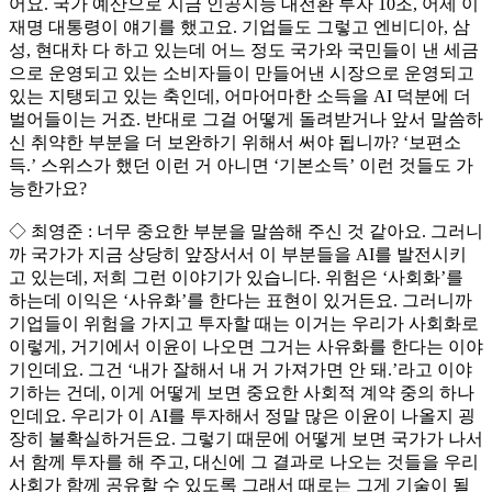
어요. 국가 예산으로 지금 인공지능 대전환 투자 10조, 어제 이
재명 대통령이 얘기를 했고요. 기업들도 그렇고 엔비디아, 삼
성, 현대차 다 하고 있는데 어느 정도 국가와 국민들이 낸 세금
으로 운영되고 있는 소비자들이 만들어낸 시장으로 운영되고
있는 지탱되고 있는 축인데, 어마어마한 소득을 AI 덕분에 더
벌어들이는 거죠. 반대로 그걸 어떻게 돌려받거나 앞서 말씀하
신 취약한 부분을 더 보완하기 위해서 써야 됩니까? ‘보편소
득.’ 스위스가 했던 이런 거 아니면 ‘기본소득’ 이런 것들도 가
능한가요?
◇ 최영준 : 너무 중요한 부분을 말씀해 주신 것 같아요. 그러니
까 국가가 지금 상당히 앞장서서 이 부분들을 AI를 발전시키
고 있는데, 저희 그런 이야기가 있습니다. 위험은 ‘사회화’를
하는데 이익은 ‘사유화’를 한다는 표현이 있거든요. 그러니까
기업들이 위험을 가지고 투자할 때는 이거는 우리가 사회화로
이렇게, 거기에서 이윤이 나오면 그거는 사유화를 한다는 이야
기인데요. 그건 ‘내가 잘해서 내 거 가져가면 안 돼.’라고 이야
기하는 건데, 이게 어떻게 보면 중요한 사회적 계약 중의 하나
인데요. 우리가 이 AI를 투자해서 정말 많은 이윤이 나올지 굉
장히 불확실하거든요. 그렇기 때문에 어떻게 보면 국가가 나서
서 함께 투자를 해 주고, 대신에 그 결과로 나오는 것들을 우리
사회가 함께 공유할 수 있도록 그래서 때로는 그게 기술이 될