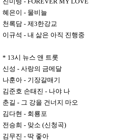
진미령 - FOREVER MY LOVE
혜은이 - 물비늘
천록담 - 제3한강교
이규석 - 내 삶은 아직 진행중
* 13시 뉴스 앤 트롯
신성 - 사랑의 금메달
나훈아 - 기장갈매기
김준호 손태진 - 나야 나
춘길 - 그 강을 건너지 마오
김다현 - 회룡포
전승희 - 맞소 (신청곡)
김무진 - 딱 좋아