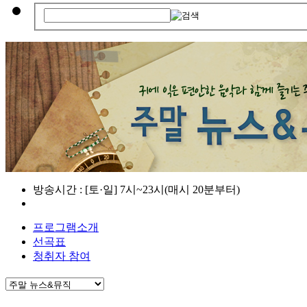
방송시간 : [토·일] 7시~23시(매시 20분부터)
프로그램소개
선곡표
청취자 참여