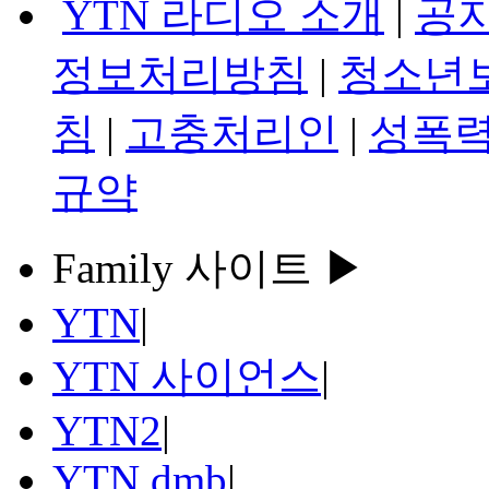
YTN 라디오 소개
|
공
정보처리방침
|
청소년
침
|
고충처리인
|
성폭력
규약
Family 사이트 ▶
YTN
|
YTN 사이언스
|
YTN2
|
YTN dmb
|