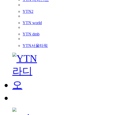
YTN2
YTN world
YTN dmb
YTN서울타워