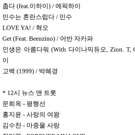
춥다 (feat.이하이) / 에픽하이
민수는 혼란스럽다 / 민수
LOVE YA! / 혁오
Get (Feat. Beenzino) / 어반 자카파
인생은 아름다워 (With 다이나믹듀오, Zion. T, Cr
이
고백 (1999) / 박혜경
* 12시 뉴스 앤 트롯
문희옥 - 평행선
홍지윤 - 사랑의 여왕
김수찬 - 마중물 사랑