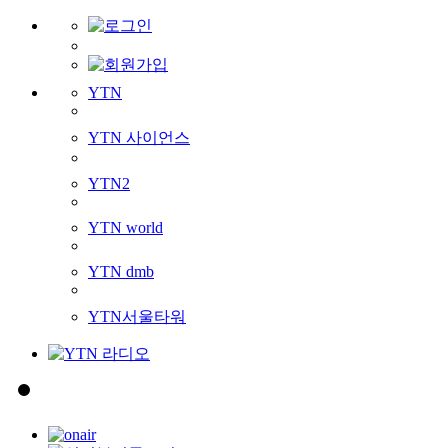
YTN
YTN 사이언스
YTN2
YTN world
YTN dmb
YTN서울타워