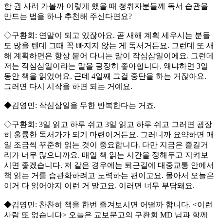
한 권 사러 가볼까 이렇게 했을 때 청취자분들께 독서 습관을
만드는 법을 하나 추천해 주신다면요?
◇구환회: 연말이 되고 있잖아요. 곧 새해 계획 세우시는 분들
도 많을 텐데 그때 꼭 빠지지 않는 게 독서거든요. 그런데 또 새
해 계획하면은 항상 붙어 다니는 말이 작심삼일이에요. 그런데
저는 작심삼일이라는 말을 굉장히 좋아합니다. 왜냐하면 3일
동안 책을 읽었어요. 근데 4일째 그걸 중단을 하는 거잖아요.
그러면 다시 시작을 하면 되는 거예요.
◆김영민: 작심삼일을 무한 반복한다는 거죠.
◇구환회: 3일 읽고 하루 쉬고 3일 읽고 하루 쉬고 그러면 굉장
히 훌륭한 독서가가 되기 마련이거든요. 그러니까 요약하면 매
일 조금씩 꾸준히 읽는 것이 중요합니다. 다만 지금은 즐길거
리가 너무 많으니까요. 매일 책 읽는 시간을 정해두고 지켜보
시면 좋겠습니다. 저 같은 경우에는 퇴근길에 대중교통 안에서
책 읽는 거를 습관화하려고 노력하는 편이고요. 몰아서 오늘은
이거 다 읽어야지 이런 거 말고요. 이러면 너무 부담돼요.
◆김영민: 찬찬히 책을 한번 즐겨보시면 어떨까 합니다. <이런
사람 또 없습니다> 오늘은 교보문고의 구환회 MD 님과 함께