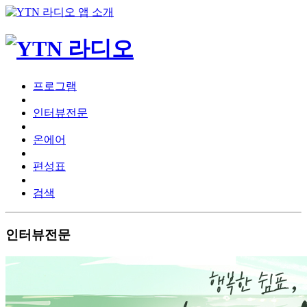
프로그램
인터뷰전문
온에어
편성표
검색
인터뷰전문