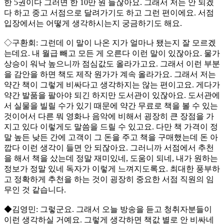
한 5권이다 그러면 한 10만 원 들잖아요. 그래서 저는 안 되겠
다 하고 중고 서점으로 달려가기도 하고 그런 편이에요. 서점
입장에서는 어떻게 생각하시는지 궁금하기도 해요.
◇구환회: 그런데 이 말이 나온 지가 얼마나 됐는지 잘 모르겠
는데요. 내 월급 빼고 모든 게 오른다 이런 말이 있잖아요. 물가
상승이 워낙 높으니까 점심값도 올라가고요. 그래서 이런 부분
을 감안을 하면 책도 제작 원가가 계속 올라가요. 그래서 저는
약간 책이 그렇게 비싸다고 생각하지는 않는 편이고요. 게다가
약간 발품을 팔아야 되긴 하지만 도서관이 있잖아요. 도서관에
서 실물을 빌릴 수가 있기 때문에 약간 무료로 책을 볼 수 있는
것이어서 다른 뭐 영화나 음악에 비해서 굉장히 큰 장점을 가
지고 있다 이렇게도 말씀을 드릴 수 있고요. 다만 책 가격이 정
말 높든 낮든 간에 고객이 그 돈을 주고 책을 구매했는데 돈 아
깝다 이런 생각이 들면 안 되잖아요. 그러니까 서점에서 추천
을 해서 책을 샀는데 정말 재미있네, 도움이 되네, 내가 원하는
정보가 정말 있네 독자가 이렇게 느껴지도록요. 최대한 풍부하
고 정확하게 추천을 하는 것이 굉장히 중요한 서점 직원의 임
무인 것 같습니다.
◆김영민: 그렇군요. 그래서 오늘 방송을 듣고 청취자분들이
이런 생각하실 거예요. 그렇게 생각하면 책값 별로 안 비싸네