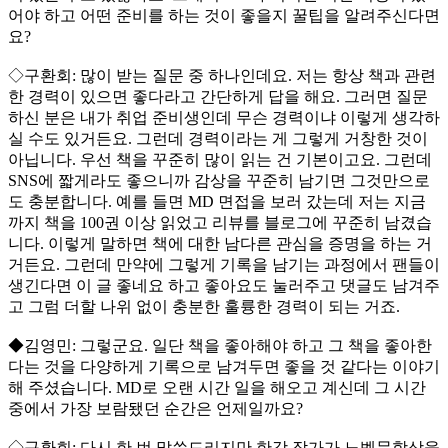
어야 하고 어떤 준비를 하는 것이 좋을지 꿀팁을 알려주신다면
요?
◇구환회: 많이 받는 질문 중 하나인데요. 저는 항상 책과 관련
한 경력이 있으면 좋다라고 간단하게 답을 해요. 그러면 질문
하신 분은 내가 취업 준비생인데 무슨 경력이냐 이렇게 생각하
실 수도 있거든요. 그런데 경력이라는 게 그렇게 거창한 것이
아닙니다. 우선 책을 꾸준히 많이 읽는 건 기본이고요. 그런데
SNS에 짧게라도 좋으니까 감상을 꾸준히 남기면 그것만으로
도 충분합니다. 예를 들면 MD 면접을 보러 갔는데 저는 지금
까지 책을 100권 이상 읽었고 리뷰를 블로그에 꾸준히 남겼습
니다. 이렇게 말하면 책에 대한 남다른 관심을 증명을 하는 거
거든요. 그런데 만약에 그렇게 기록을 남기는 과정에서 팬들이
생긴다면 이 글 좋네요 하고 좋아요도 눌러주고 댓글도 남겨주
고 그럼 더할 나위 없이 충분한 훌륭한 경력이 되는 거죠.
◆김영민: 그렇군요. 일단 책을 좋아해야 하고 그 책을 좋아한
다는 것을 다양하게 기록으로 남겨두면 좋을 것 같다는 이야기
해 주셨습니다. MD로 오랜 시간 일을 해오고 계신데 그 시간
중에서 가장 보람됐던 순간은 언제일까요?
◇구환회: 다시 한 번 말씀드리지만 한강 작가가 노벨문학상을