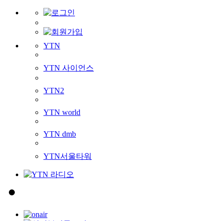
YTN
YTN 사이언스
YTN2
YTN world
YTN dmb
YTN서울타워