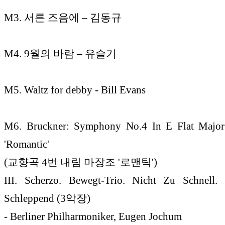
M3. 서른 즈음에 – 김동규
M4. 9월의 바람 – 유슬기
M5. Waltz for debby - Bill Evans
M6. Bruckner: Symphony No.4 In E Flat Majo
'Romantic'
(교향곡 4번 내림 마장조 '로맨틱')
III. Scherzo. Bewegt-Trio. Nicht Zu Schnell. K
Schleppend (3악장)
- Berliner Philharmoniker, Eugen Jochum