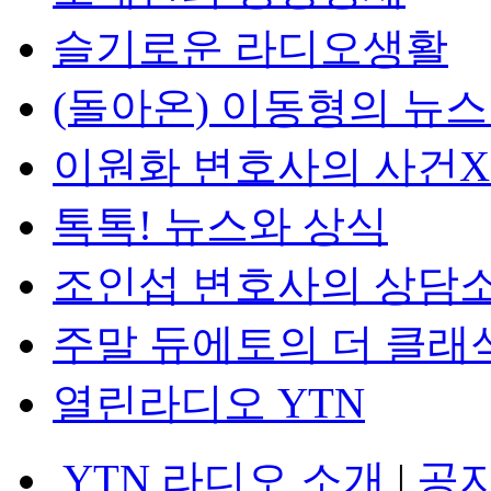
슬기로운 라디오생활
(돌아온) 이동형의 뉴
이원화 변호사의 사건
톡톡! 뉴스와 상식
조인섭 변호사의 상담
주말 듀에토의 더 클래
열린라디오 YTN
YTN 라디오 소개
|
공