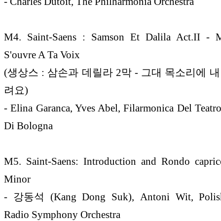
- Charles Dutoit, The Philharmonia Orchestra
M4. Saint-Saens : Samson Et Dalila Act.II -
S'ouvre A Ta Voix
(생상스 : 삼손과 데릴라 2막 - 그대 목소리에 
려요)
- Elina Garanca, Yves Abel, Filarmonica Del Teat
Di Bologna
M5. Saint-Saens: Introduction and Rondo capric
Minor
- 강동석 (Kang Dong Suk), Antoni Wit, Polish
Radio Symphony Orchestra