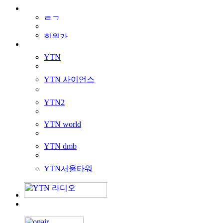
YTN
YTN 사이언스
YTN2
YTN world
YTN dmb
YTN서울타워