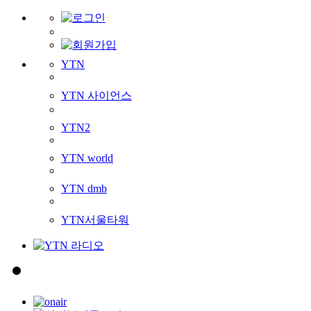
YTN
YTN 사이언스
YTN2
YTN world
YTN dmb
YTN서울타워