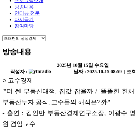
프로그램소개
방송내용
인터뷰 전문
다시듣기
참여마당
방송내용
2025년 10월 15일 수요일
작성자 :
날짜 : 2025-10-15 08:59 | 조회
○ 고수경제
"'더 쎈 부동산대책, 집값 잡을까 / '똘똘한 한
부동산투자 공식, 고수들의 해석은? 外"
- 출연 : 김인만 부동산경제연구소장, 이광수 
원 겸임교수