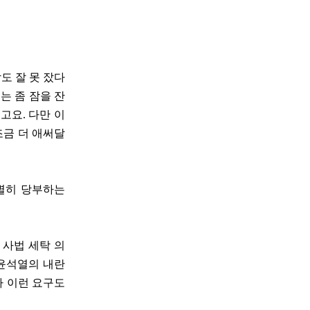
도 잘 못 잤다
는 좀 잠을 잔
고요. 다만 이
조금 더 애써달
특별히 당부하는
 사법 세탁 의
 윤석열의 내란
라 이런 요구도