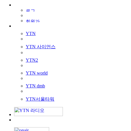
YTN
YTN 사이언스
YTN2
YTN world
YTN dmb
YTN서울타워