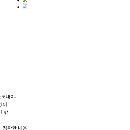
속도내야.
르겠어
한 밖
다 정확한 내용