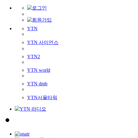
YTN
YTN 사이언스
YTN2
YTN world
YTN dmb
YTN서울타워