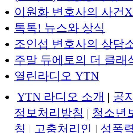
이원화 변호사의 사건
톡톡! 뉴스와 상식
조인섭 변호사의 상담
주말 듀에토의 더 클래
열린라디오 YTN
YTN 라디오 소개
|
공
정보처리방침
|
청소년
침
|
고충처리인
|
성폭력