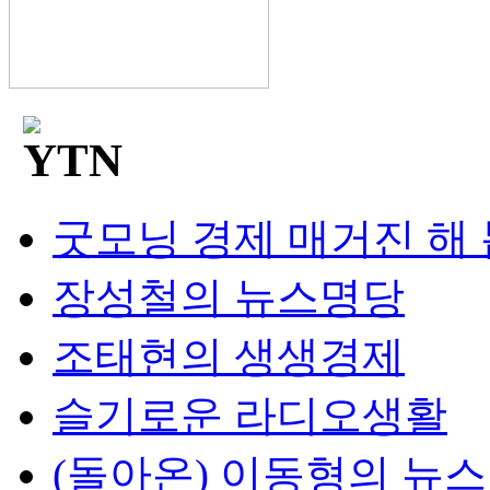
굿모닝 경제 매거진 해
장성철의 뉴스명당
조태현의 생생경제
슬기로운 라디오생활
(돌아온) 이동형의 뉴