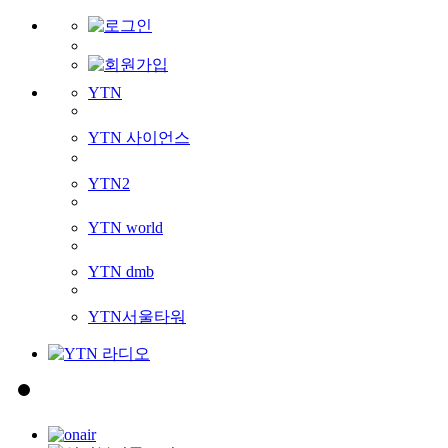
YTN
YTN 사이언스
YTN2
YTN world
YTN dmb
YTN서울타워