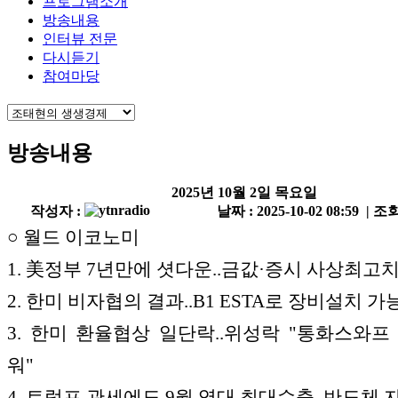
프로그램소개
방송내용
인터뷰 전문
다시듣기
참여마당
방송내용
2025년 10월 2일 목요일
작성자 :
날짜 : 2025-10-02 08:59 | 조회
○ 월드 이코노미
1. 美정부 7년만에 셧다운..금값·증시 사상최고
2. 한미 비자협의 결과..B1 ESTA로 장비설치 가
3. 한미 환율협상 일단락..위성락 "통화스와프
워"
4. 트럼프 관세에도 9월 역대 최대수출..반도체 