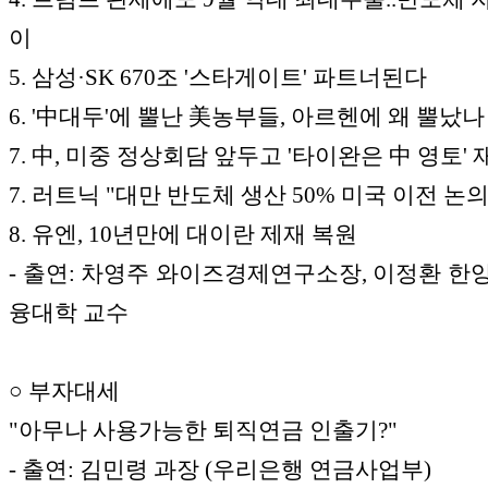
이
5. 삼성·SK 670조 '스타게이트' 파트너된다
6. '中대두'에 뿔난 美농부들, 아르헨에 왜 뿔났나
7. 中, 미중 정상회담 앞두고 '타이완은 中 영토'
7. 러트닉 "대만 반도체 생산 50% 미국 이전 논
8. 유엔, 10년만에 대이란 제재 복원
- 출연: 차영주 와이즈경제연구소장, 이정환 한
융대학 교수
○ 부자대세
"아무나 사용가능한 퇴직연금 인출기?"
- 출연: 김민령 과장 (우리은행 연금사업부)