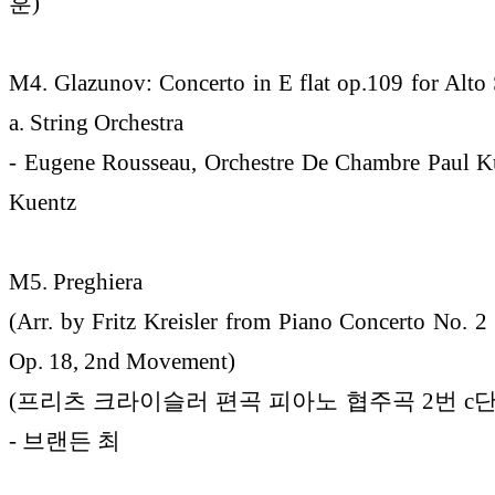
훈)
M4. Glazunov: Concerto in E flat op.109 for Alt
a. String Orchestra
- Eugene Rousseau, Orchestre De Chambre Paul K
Kuentz
M5. Preghiera
(Arr. by Fritz Kreisler from Piano Concerto No. 2 
Op. 18, 2nd Movement)
(프리츠 크라이슬러 편곡 피아노 협주곡 2번 c단조
- 브랜든 최