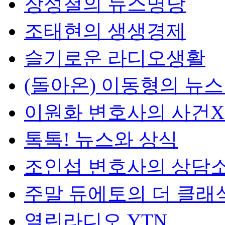
장성철의 뉴스명당
조태현의 생생경제
슬기로운 라디오생활
(돌아온) 이동형의 뉴
이원화 변호사의 사건
톡톡! 뉴스와 상식
조인섭 변호사의 상담
주말 듀에토의 더 클래
열린라디오 YTN