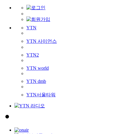
YTN
YTN 사이언스
YTN2
YTN world
YTN dmb
YTN서울타워