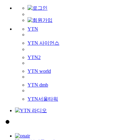
YTN
YTN 사이언스
YTN2
YTN world
YTN dmb
YTN서울타워