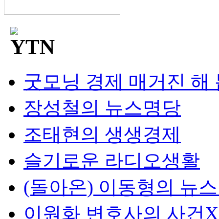
굿모닝 경제 매거진 해
장성철의 뉴스명당
조태현의 생생경제
슬기로운 라디오생활
(돌아온) 이동형의 뉴
이원화 변호사의 사건