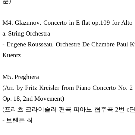
훈)
M4. Glazunov: Concerto in E flat op.109 for Alt
a. String Orchestra
- Eugene Rousseau, Orchestre De Chambre Paul K
Kuentz
M5. Preghiera
(Arr. by Fritz Kreisler from Piano Concerto No. 2 
Op. 18, 2nd Movement)
(프리츠 크라이슬러 편곡 피아노 협주곡 2번 c단조
- 브랜든 최