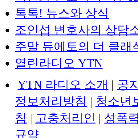
톡톡! 뉴스와 상식
조인섭 변호사의 상담
주말 듀에토의 더 클래
열린라디오 YTN
YTN 라디오 소개
|
공
정보처리방침
|
청소년
침
|
고충처리인
|
성폭력
규약