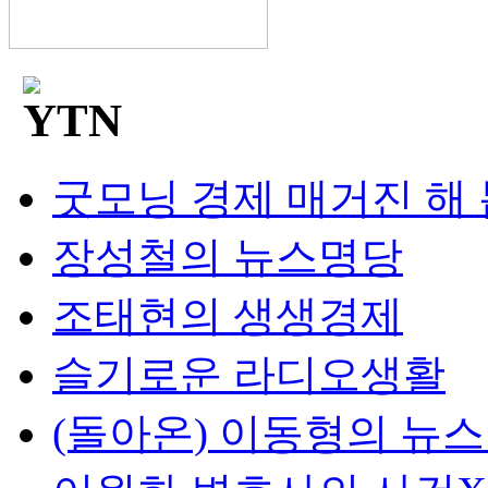
굿모닝 경제 매거진 해
장성철의 뉴스명당
조태현의 생생경제
슬기로운 라디오생활
(돌아온) 이동형의 뉴