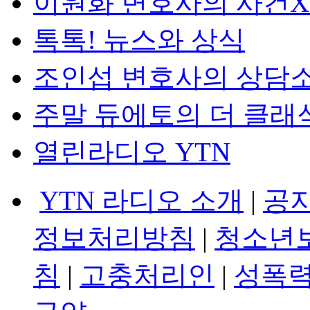
이원화 변호사의 사건
톡톡! 뉴스와 상식
조인섭 변호사의 상담
주말 듀에토의 더 클래
열린라디오 YTN
YTN 라디오 소개
|
공
정보처리방침
|
청소년
침
|
고충처리인
|
성폭력