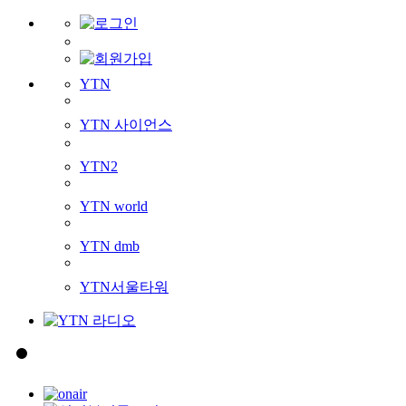
YTN
YTN 사이언스
YTN2
YTN world
YTN dmb
YTN서울타워