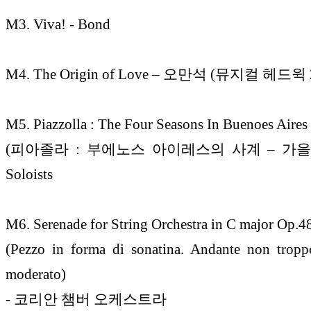
M3. Viva! - Bond
M4. The Origin of Love – 오만석 (뮤지컬 헤드윅 
M5. Piazzolla : The Four Seasons In Buenoes Aires -
(피아졸라 : 부에노스 아이레스의 사계 – 가을) -
Soloists
M6. Serenade for String Orchestra in C major Op.
(Pezzo in forma di sonatina. Andante non trop
moderato)
- 코리안 챔버 오케스트라