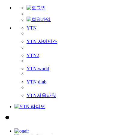
YTN
YTN 사이언스
YTN2
YTN world
YTN dmb
YTN서울타워