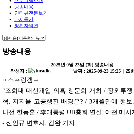
프로그램소개
방송내용
인터뷰전문보기
다시듣기
청취자의견
방송내용
2025년 9월 23일 (화) 방송내용
작성자 :
날짜 : 2025-09-23 15:25 | 조회
○ 스프링캠프
"조희대 대선개입 의혹 청문회 개최 / 장외투쟁
혁, 지지율 고공행진 배경은? / 3개월만에 행보.
나선 한동훈 / 李대통령 UB총회 연설, 어떤 메시
- 신인규 변호사, 김완 기자