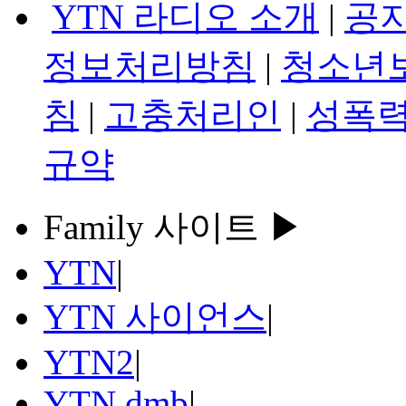
YTN 라디오 소개
|
공
정보처리방침
|
청소년
침
|
고충처리인
|
성폭력
규약
Family 사이트 ▶
YTN
|
YTN 사이언스
|
YTN2
|
YTN dmb
|