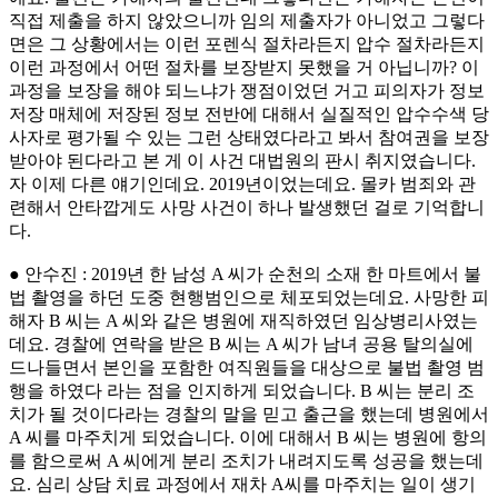
직접 제출을 하지 않았으니까 임의 제출자가 아니었고 그렇다
면은 그 상황에서는 이런 포렌식 절차라든지 압수 절차라든지
이런 과정에서 어떤 절차를 보장받지 못했을 거 아닙니까? 이
과정을 보장을 해야 되느냐가 쟁점이었던 거고 피의자가 정보
저장 매체에 저장된 정보 전반에 대해서 실질적인 압수수색 당
사자로 평가될 수 있는 그런 상태였다라고 봐서 참여권을 보장
받아야 된다라고 본 게 이 사건 대법원의 판시 취지였습니다.
자 이제 다른 얘기인데요. 2019년이었는데요. 몰카 범죄와 관
련해서 안타깝게도 사망 사건이 하나 발생했던 걸로 기억합니
다.
● 안수진 : 2019년 한 남성 A 씨가 순천의 소재 한 마트에서 불
법 촬영을 하던 도중 현행범인으로 체포되었는데요. 사망한 피
해자 B 씨는 A 씨와 같은 병원에 재직하였던 임상병리사였는
데요. 경찰에 연락을 받은 B 씨는 A 씨가 남녀 공용 탈의실에
드나들면서 본인을 포함한 여직원들을 대상으로 불법 촬영 범
행을 하였다 라는 점을 인지하게 되었습니다. B 씨는 분리 조
치가 될 것이다라는 경찰의 말을 믿고 출근을 했는데 병원에서
A 씨를 마주치게 되었습니다. 이에 대해서 B 씨는 병원에 항의
를 함으로써 A 씨에게 분리 조치가 내려지도록 성공을 했는데
요. 심리 상담 치료 과정에서 재차 A씨를 마주치는 일이 생기