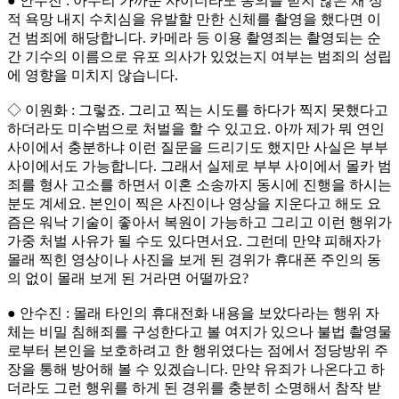
● 안수진 : 아무리 가까운 사이더라도 동의를 받지 않은 채 성
적 욕망 내지 수치심을 유발할 만한 신체를 촬영을 했다면 이
건 범죄에 해당합니다. 카메라 등 이용 촬영죄는 촬영되는 순
간 기수의 이름으로 유포 의사가 있었는지 여부는 범죄의 성립
에 영향을 미치지 않습니다.
◇ 이원화 : 그렇죠. 그리고 찍는 시도를 하다가 찍지 못했다고
하더라도 미수범으로 처벌을 할 수 있고요. 아까 제가 뭐 연인
사이에서 충분하냐 이런 질문을 드리기도 했지만 사실은 부부
사이에서도 가능합니다. 그래서 실제로 부부 사이에서 몰카 범
죄를 형사 고소를 하면서 이혼 소송까지 동시에 진행을 하시는
분도 계세요. 본인이 찍은 사진이나 영상을 지운다고 해도 요
즘은 워낙 기술이 좋아서 복원이 가능하고 그리고 이런 행위가
가중 처벌 사유가 될 수도 있다면서요. 그런데 만약 피해자가
몰래 찍힌 영상이나 사진을 보게 된 경위가 휴대폰 주인의 동
의 없이 몰래 보게 된 거라면 어떨까요?
● 안수진 : 몰래 타인의 휴대전화 내용을 보았다라는 행위 자
체는 비밀 침해죄를 구성한다고 볼 여지가 있으나 불법 촬영물
로부터 본인을 보호하려고 한 행위였다는 점에서 정당방위 주
장을 통해 방어해 볼 수 있겠습니다. 만약 유죄가 나온다고 하
더라도 그런 행위를 하게 된 경위를 충분히 소명해서 참작 받