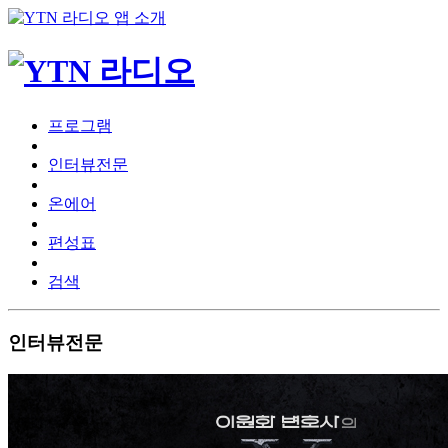
프로그램
인터뷰전문
온에어
편성표
검색
인터뷰전문