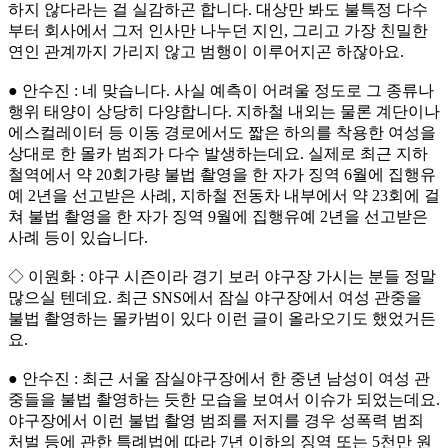
하지 않다라는 걸 실감하곤 합니다. 대상만 봐도 불특정 다수
부터 회사에서 그저 인사만 나누던 지인, 그리고 가장 친밀한
연인 관계까지 가리지 않고 범행이 이루어지곤 하잖아요.
● 안수진 : 네 맞습니다. 사실 예측이 어려울 정도로 그 종류나
행위 태양이 상당히 다양합니다. 지하철 내외는 물론 계단이나
에스컬레이터 등 이동 경로에서도 짧은 하의를 착용한 여성을
상대로 한 몰카 범죄가 다수 발생하는데요. 실제로 최근 지하
철역에서 약 20회가량 불법 촬영을 한 자가 징역 6월에 집행유
예 2년을 선고받은 사례, 지하철 전동차 내부에서 약 23회에 걸
쳐 불법 촬영을 한 자가 징역 9월에 집행유예 2년을 선고받은
사례 등이 있습니다.
◇ 이원화 : 야구 시즌이라 경기 보러 야구장 가시는 분들 정말
많으실 텐데요. 최근 SNS에서 잠실 야구장에서 여성 관중을
불법 촬영하는 몰카범이 있다 이런 글이 올라오기도 했었거든
요.
● 안수진 : 최근 서울 잠실야구장에서 한 중년 남성이 여성 관
중들을 불법 촬영하는 듯한 모습을 보여서 이슈가 되었는데요.
야구장에서 이런 불법 촬영 범죄를 저지를 경우 성폭력 범죄
처벌 등에 관한 특례법에 따라 7년 이하의 징역 또는 5천만 원