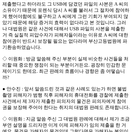
제출했다고 하더라도 그 USB에 담겼던 파일의 사본은 A 씨의
소유이기 때문에 포렌식 당시 A 씨를 불러서 그 절차에 참여하
게 했어야함에도 불구하고 A 씨에게 그런 기회가 부여되지 않
았기 때문에 해당 증거의 효력이 없다라고 본 것입니다. 그러
나 대법원은 같은 사건에 대해서 USB 파일의 사본을 제출한
거 즉 실질적 피압수자가 피해자들이라는 이유로 A 씨에 대한
참여권이 반드시 보장될 필요는 없다라며 부산고등법원에 파
기환송하였습니다.
◇ 이원화 : 방금 말씀해 주신 부분이 실제 비슷한 사건들을 처
리할 때 중요한 쟁점이 되는 부분이거든요. 굉장히 민감한 문
제이기도 한데요. 최근 판례의 흐름이나 경향은 좀 어떻습니
까?
● 안수진 : 앞서 말씀드린 것과 같은 사례도 있는가 하면 불법
촬영 피해자가 범행 직후 피해자의 휴대전화를 경찰에 제출한
사건에서 제 3자가 제출한 피의자의 물건은 피의자에게 참여
권을 보장해 주어야 한다는 취지의 대법원 판례도 존재합니다.
◇ 이원화 : 지금 말씀 주신 그 대법원 판례에 대해서 제가 조금
부연 설명을 드리자면 이게 이제 피해자가 임의 제출을 한 거
예요. 물건은 가해자의 물건인데 그렇다면은 가해자는 본인이