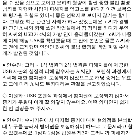
을 수 있을 것으로 보이고 오히려 형량이 훨씬 중한 불법 촬영
범죄를 자행한 사람이 피해자를 역고소를 한다면 이건 보복으
로 평가될 위험도 있어서 좋은 선택지로 보이지 않기는 합니
다. 그렇죠 최근 관련된 사례가 하나 있었는데요. c 씨가 결별
한 연인 A 씨와 함께 쓰던 작업실에서 짐 정리를 하다가 우연
히 A 씨의 USB가 c씨의 가방 안에 흘러들어갔는데 c씨가 나중
에 이제 해당 USB를 확인했을 때 그 안에 본인은 물론 A 씨와
그 전에 교제했던 연인인 B 씨의 불법 촬영물 백업 파일 수백
개가 발견된 것입니다.
● 안수진 : 그러나 1심 법원과 2심 법원은 피해자들이 제공한
USB 사본의 실질적 피해 압수자는 A 씨인데 포렌식 과정에서
A 씨에 대한 참여권이 보장되지 않았으므로 해당 증거는 무효
고 그에 따라 A 씨도 무죄다라는 판결을 선고하였습니다.
◇ 이원화 : USB 포렌식 과정에서 참여권이 보장되지 않아서
증거가 무효다 이게 잘 와닿지 않는데요. 어떤 의미인지 쉽게
한 번 설명을 해 주시죠.
● 안수진 : 수사기관에서 디지털 증거에 대한 혐의점을 분석할
때 누구를 불러서 방어권을 보장해줘야 하느냐 그 문제라고 할
수 있겠는데요. 1심과 2심은 법원은 제3자 그러니까 피해자가