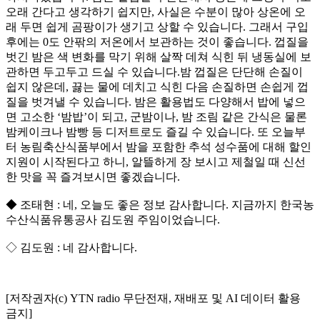
오래 간다고 생각하기 쉽지만, 사실은 수분이 많아 상온에 오
래 두면 쉽게 곰팡이가 생기고 상할 수 있습니다. 그래서 구입
후에는 0도 안팎의 저온에서 보관하는 것이 좋습니다. 껍질을
벗긴 밤은 색 변화를 막기 위해 살짝 데쳐 식힌 뒤 냉동실에 보
관하면 두고두고 드실 수 있습니다.밤 껍질은 단단해 손질이
쉽지 않은데, 끓는 물에 데치고 식힌 다음 손질하면 손쉽게 껍
질을 벗겨낼 수 있습니다. 밤은 활용법도 다양해서 밥에 넣으
면 고소한 ‘밤밥’이 되고, 군밤이나, 밤 조림 같은 간식은 물론
밤케이크나 밤빵 등 디저트로도 즐길 수 있습니다. 또 오늘부
터 농림축산식품부에서 밤을 포함한 추석 성수품에 대해 할인
지원이 시작된다고 하니, 알뜰하게 장 보시고 제철일 때 신선
한 맛을 꼭 즐겨보시면 좋겠습니다.
◆ 조태현 : 네, 오늘도 좋은 정보 감사합니다. 지금까지 한국농
수산식품유통공사 김도원 주임이었습니다.
◇ 김도원 : 네 감사합니다.
[저작권자(c) YTN radio 무단전재, 재배포 및 AI 데이터 활용
금지]