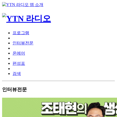
프로그램
인터뷰전문
온에어
편성표
검색
인터뷰전문