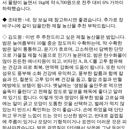
서 물량이 늘면서 1kg에 약 6,700원으로 전주 대비 6% 가까이
하락했습니다.
◆ 조태현 : 네. 장 보실 때 참고하시면 좋겠습니다. 추가로 장
바구니에 같이 담을만한 제철 농산물 추천 부탁드립니다.
◇ 김도원 : 이번 주 추천드리고 싶은 제철 농산물은 밤입니다.
밤은 늦여름부터 10월 중순 정도까지 수확하는데, 막 수확한
밤은 알이 통통하고, 윤기가 흐르며, 고소하면서 담백한 단맛
으로 가을철 제철 식품으로 인기가 높은데요. 밤은 탄수화물이
많아 든든한 에너지원이 되고, 비타민 A, B, C를 고루 함유해
눈 건강과 피로 회복, 면역력 강화에 도움이 됩니다. 또한 식이
섬유도 풍부해 소화 건강에 유익하고, 풍부한 칼륨과 함께 칼
슘과 인, 철분도 고루 있어 뼈 건강을 돕고, 혈압 조절과 빈혈
예방에도 보탬이 됩니다. 옛날에는 ‘생밤을 술안주로 먹으면
술독이 풀린다’고 전해질 정도로 알코올 해독에 좋다고 알려
져 있기도 합니다. 이렇게 맛과 영양이 풍부한 밤을 고르실 때
에는 알이 굵고 모양이 도톰한 것을 선택하고, 벌레가 먹지 않
았는지 반드시 확인하는 것이 좋습니다. 손에 쥐었을 때 단단
하고 무거운 느낌이 드는 것이 신선한 밤이고, 반대로 겉껍질
에 주름이 있거나 모양이 기형적이거나 표면이 더러운 것은 피
하셔야겠습니다. 밤은 겉껍질이 단단해서 상온에 그냥 두어도