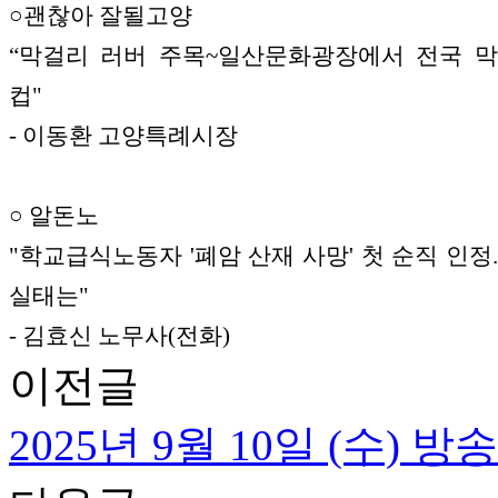
○괜찮아 잘될고양
“막걸리 러버 주목~일산문화광장에서 전국 
컵"
- 이동환 고양특례시장
○ 알돈노
"학교급식노동자 '폐암 산재 사망' 첫 순직 인정.
실태는"
- 김효신 노무사(전화)
이전글
2025년 9월 10일 (수) 