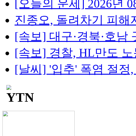
[오늘의 운세] 2026년 08
진종오, 돌려차기 피해자 
[속보] 대구·경북·호남 곳
[속보] 경찰, HL만도 노
[날씨] '입추' 폭염 절정, 