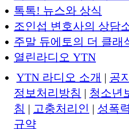
톡톡! 뉴스와 상식
조인섭 변호사의 상담
주말 듀에토의 더 클래
열린라디오 YTN
YTN 라디오 소개
|
공
정보처리방침
|
청소년
침
|
고충처리인
|
성폭력
규약