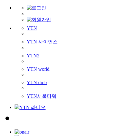
YTN
YTN 사이언스
YTN2
YTN world
YTN dmb
YTN서울타워