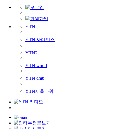
YTN
YTN 사이언스
YTN2
YTN world
YTN dmb
YTN서울타워