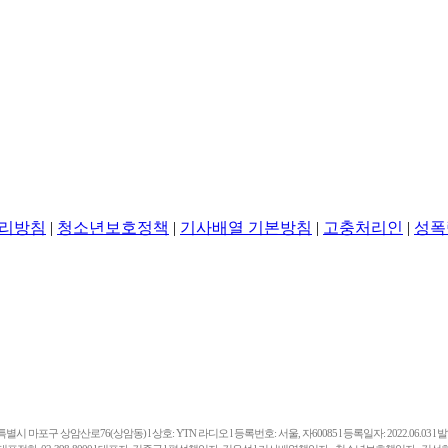
리방침
|
청소년보호정책
|
기사배열 기본방침
|
고충처리인
|
성폭
마포구 상암산로76(상암동) l 상호: YTN 라디오 l 등록번호: 서울, 자60085 l 등록일자: 2022.06.03 l 발행일