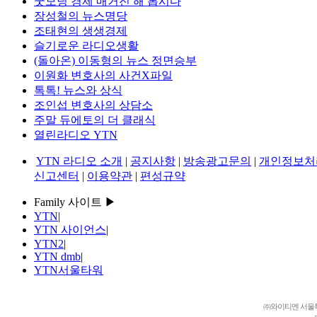
굿모닝 경제 매거진 해 봅시다
장성철의 뉴스명당
조태현의 생생경제
슬기로운 라디오생활
(돌아온) 이동형의 뉴스 정면승부
이원화 변호사의 사건X파일
톡톡! 뉴스와 상식
조인섭 변호사의 상담소
주말 듀에토의 더 클래식
열린라디오 YTN
YTN 라디오 소개
|
공지사항
|
방송광고문의
|
개인정보처
신고센터
|
이용약관
|
편성규약
Family 사이트 ▶
YTN
|
YTN 사이언스
|
YTN2
|
YTN dmb
|
YTN서울타워
㈜와이티엔 서울특별시 