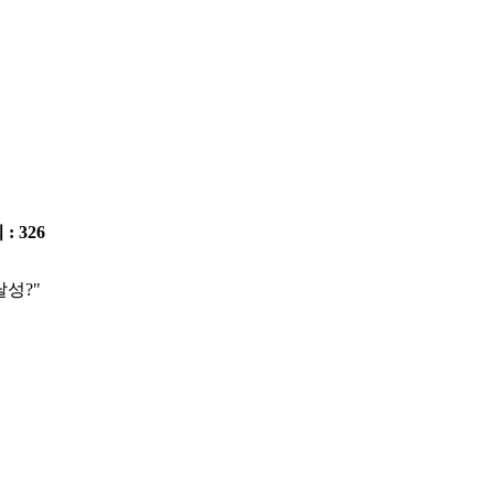
 : 326
달성?"