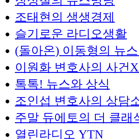
장성철의 뉴스명당
조태현의 생생경제
슬기로운 라디오생활
(돌아온) 이동형의 뉴
이원화 변호사의 사건
톡톡! 뉴스와 상식
조인섭 변호사의 상담
주말 듀에토의 더 클래
열린라디오 YTN