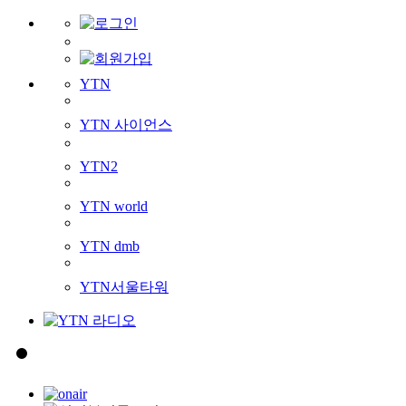
YTN
YTN 사이언스
YTN2
YTN world
YTN dmb
YTN서울타워