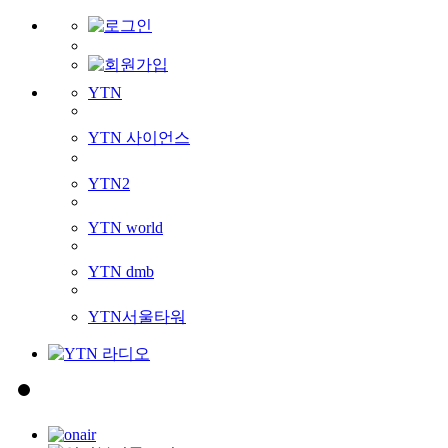
YTN
YTN 사이언스
YTN2
YTN world
YTN dmb
YTN서울타워