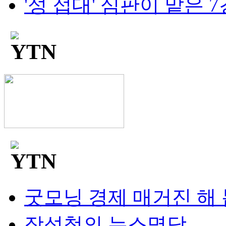
'성 접대' 심판이 맡은 7경
굿모닝 경제 매거진 해
장성철의 뉴스명당