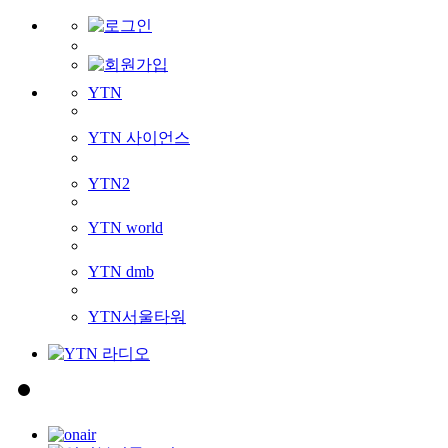
YTN
YTN 사이언스
YTN2
YTN world
YTN dmb
YTN서울타워