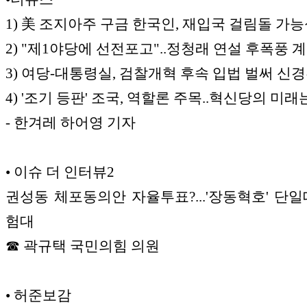
1) 美 조지아주 구금 한국인, 재입국 걸림돌 가
2) "제1야당에 선전포고"..정청래 연설 후폭풍 
3) 여당-대통령실, 검찰개혁 후속 입법 벌써 신
4) '조기 등판' 조국, 역할론 주목..혁신당의 미래
- 한겨레 하어영 기자
• 이슈 더 인터뷰2
권성동 체포동의안 자율투표?...'장동혁호' 단일
험대
☎ 곽규택 국민의힘 의원
• 허준보감