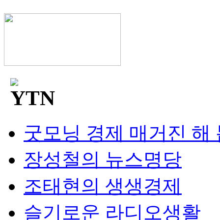
굿모닝 경제 매거진 해
장성철의 뉴스명당
조태현의 생생경제
슬기로운 라디오생활