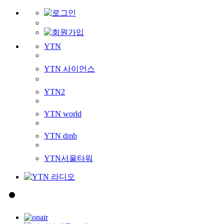
YTN
YTN 사이언스
YTN2
YTN world
YTN dmb
YTN서울타워