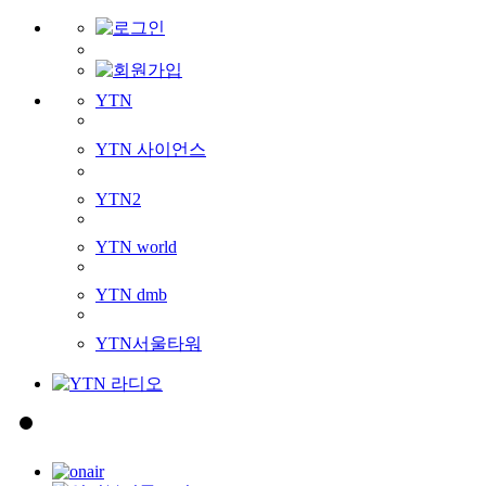
YTN
YTN 사이언스
YTN2
YTN world
YTN dmb
YTN서울타워