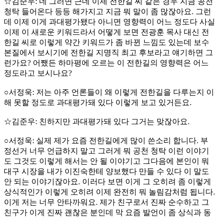
☆김준우: 네 그러면 근데 이제 전한길 씨 같은 경우 지금 공천
청탁 들어온다 등등 해가지고 지금 뭐 말이 좀 많잖아요. 그런
데 이제 이게 과대평가됐다 아니면 영향력이 어느 정도다 사실
이제 이 새로운 키워드라서 어떻게 보면 전광훈 목사 대신 전
한길 씨로 이렇게 약간 키워드가 좀 바뀐 느낌도 있는데 보수
본질에서 보시기에 전한길 지명직 최고 후보라고 얘기하면 그
런가요? 어쨌든 하마평에 오르는 이 전한길의 영향력은 어느
정도라고 보시나요?
○서정욱: 저는 아주 언론들이 왜 이렇게 전한길을 다루는지 이
해 못할 정도로 과대평가돼 있다 이렇게 보고 있거든요.
☆김준우: 친하지만 과대평가돼 있다 그거는 맞잖아요.
○서정욱: 실제 제가 요즘 전한길에게 많이 쓴소리 합니다. 부
정선거 너무 언급하지 말고 그러게 뭐 공천 청탁 이런 이야기
도 그것도 이렇게 해서는 안 될 이야기고 그다음에 본인이 뭐
대구 시장을 내가 이진숙한테 양보했다 만들 수 있다 이 말도
안 되는 이야기잖아요. 이러다 보면 이게 그 오히려 좀 이렇게
상식적인가 이렇게 오히려 이제 완전히 뭐 놀림감처럼 됩니다.
이게 저는 너무 안타까워요. 제가 친구로서 진짜 순수하고 그
친구가 이게 진짜 괜찮은 분인데 막 요즘 발언이 좀 상식과 동