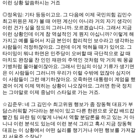
이런 상황 말씀하시는 거죠
◎정옥임: 기타 등등이고요. 그 다음에 이제 국민의힘 김민수
최고위원은 제가 볼 때 어떤 계산이 아니라 거의 자기 생각이
이런 건가 싶을 정도의 그러니까. 모르겠습니다. 그래서 지금
이런 상황인데 이게 참 역설적인 게 뭔지 아십니까? 이렇게 해
가지고 예를 들어서 지금 본인이 합리적인 보수라고 생각하는
사람들이 걱정하잖아요. 그런데 이게 먹혀들 때가 있어요. 그
타이밍이 뭐냐 하면은 민주당이 오버할 때 극단적으로 갈 때
마치도 완장을 찬 인민 재판의 주역인 것처럼 막 거의 뭐 몽골
기병처럼 몰아붙이잖아요. 그래서 민심의 이상 기류가 생기면
은 이 사람들이 그러니까 우리가 이럴 수밖에 없잖아 심지어
이 사람들이 그런 얘기하잖아요. 오죽하면 대통령이 계엄을 했
겠어 이게 이제 먹히는 상황이 나오잖아요. 그러면 한국 정치
는 그야말로 이제 중남미 스타일로 가는 거죠.
☆김준우: 네 그 김민수 최고위원 행보가 좀 장동혁 대표가 부
담스러워할 거다라는 분석이 있고 다른 한편으로 굿캅 배드캅
빨간 팀 파란 팀 이렇게 나눠서 역할 분담론을 하고 있는 거 아
니냐 이런 분석도 있는데 이런 분석 그리고 혹시 지금 장동혁
대표는 이 상황에서 어떤 실리를 챙기거나 어떤 행보를 가져갈
지 서용주 소장님?