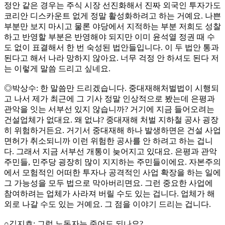
정안 같은 경우는 주식 시장 선진화해서 진짜 외국인 투자가도
코리안 디스카운트 없게 정말 활성화하려고 하는 거예요. 나쁜
부분만 보지 마시고 물론 야당에서 지적하는 부분 저희도 성찰
하고 반영할 부분은 반영해야 되지만 이미 윤석열 정권 때 수
도 없이 표결해서 한 번 숙성된 법안들입니다. 이 두 법안 통과
된다고 해서 나라 망하지 않아요. 너무 걱정 안 하셔도 된다 저
는 이렇게 말씀 드리고 싶네요.
◎박상수: 한 말씀만 드리겠습니다. 중대재해처벌법이 시행되
고 나서 제가 최근에 그 기사 정말 인상적으로 봤는데 은평과
관악을 잇는 서부선 있지 않습니까? 거기에 지금 들어오려는
건설업체가 없대요. 왜 없냐? 중대재해 처벌 지하철 공사 굉장
히 위험하거든요. 거기서 중대재해 하나 발생하면은 건설 사업
면허가 취소되니까 이런 위험한 공사를 안 하려고 하는 겁니
다. 그래서 지금 서부선 개통이 늦어지고 있대요. 은평과 관악
주민들, 민주당 굉장히 많이 지지하는 주민들이에요. 자본주의
에서 모험적인 어떠한 투자나 공격적인 사업 확장을 하는 일에
그 가능성을 모두 법으로 막아버리면요. 그런 중요한 사업에
참여하려는 업체가 사라져 버릴 수도 있는 겁니다. 업체가 해
외로 나갈 수도 있는 거예요. 그 점을 이야기 드리는 겁니다.
○김지호: 그럼 노동자는 죽어도 되나요?