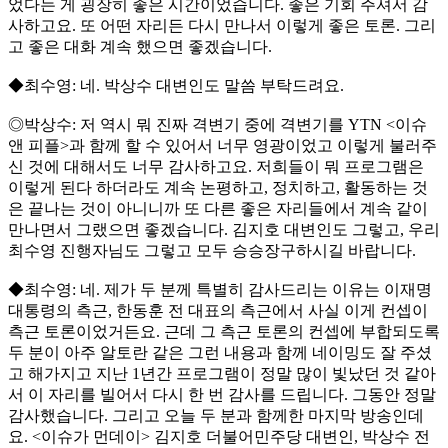
었다는 게 굉장히 좋은 시간이었습니다. 좋은 기회 주셔서 감
사하고요. 또 어떤 자리든 다시 만나서 이렇게 좋은 토론. 그리
고 좋은 대화 계속 했으면 좋겠습니다.
◆최수영: 네. 박상수 대변인도 말씀 부탁드려요.
◎박상수: 저 역시 뭐 진짜 격변기 중에 격변기를 YTN <이슈
앤 피플>과 함께 할 수 있어서 너무 영광이었고 이렇게 불러주
신 것에 대해서도 너무 감사하고요. 저희들이 뭐 프로그램은
이렇게 된다 하더라도 계속 논평하고, 정치하고, 활동하는 것
은 끝나는 것이 아니니까 또 다른 좋은 자리들에서 계속 같이
만나면서 그랬으면 좋겠습니다. 김지호 대변인도 그렇고, 우리
최수영 진행자님도 그렇고 모두 승승장구하시길 바랍니다.
◆최수영: 네. 제가 두 분께 특별히 감사드리는 이유는 이재명
대통령의 측근, 한동훈 전 대표의 측근에서 사실 이게 컨셉이
측근 토론이었거든요. 근데 그 측근 토론의 컨셉에 부합되도록
두 분이 아주 알토란 같은 그런 내용과 함께 네이밍도 잘 주셨
고 해가지고 지난 1년간 프로그램이 정말 많이 빛났던 것 같아
서 이 자리를 빌어서 다시 한 번 감사를 드립니다. 그동안 정말
감사했습니다. 그리고 오늘 두 분과 함께한 마지막 방송인데
요. <이슈가 먼데이> 김지호 더불어민주당 대변인, 박상수 전