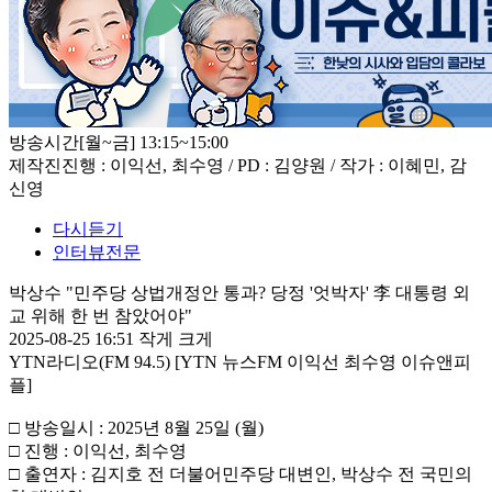
방송시간
[월~금] 13:15~15:00
제작진
진행 : 이익선, 최수영 / PD : 김양원 / 작가 : 이혜민, 감
신영
다시듣기
인터뷰전문
박상수 "민주당 상법개정안 통과? 당정 '엇박자' 李 대통령 외
교 위해 한 번 참았어야"
2025-08-25 16:51
작게
크게
YTN라디오(FM 94.5) [YTN 뉴스FM 이익선 최수영 이슈앤피
플]
□ 방송일시 : 2025년 8월 25일 (월)
□ 진행 : 이익선, 최수영
□ 출연자 : 김지호 전 더불어민주당 대변인, 박상수 전 국민의