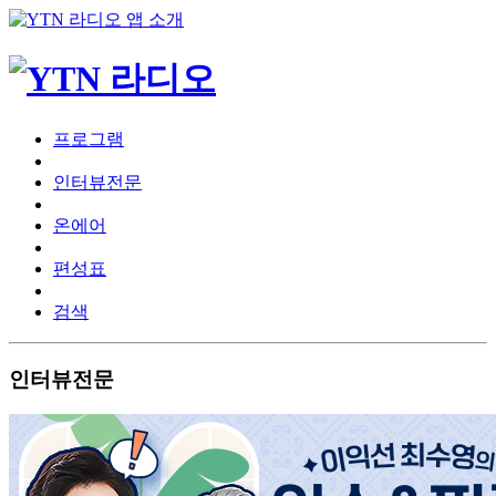
프로그램
인터뷰전문
온에어
편성표
검색
인터뷰전문