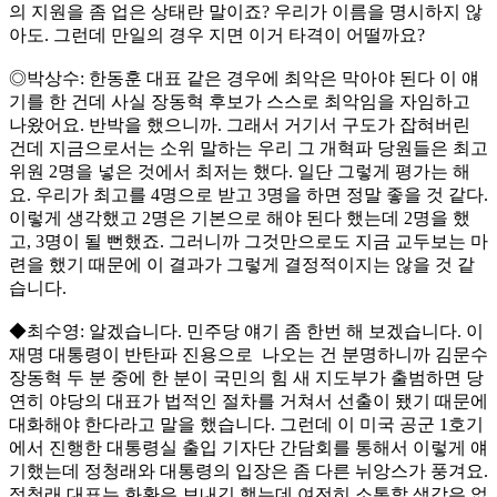
의 지원을 좀 업은 상태란 말이죠? 우리가 이름을 명시하지 않
아도. 그런데 만일의 경우 지면 이거 타격이 어떨까요?
◎박상수: 한동훈 대표 같은 경우에 최악은 막아야 된다 이 얘
기를 한 건데 사실 장동혁 후보가 스스로 최악임을 자임하고
나왔어요. 반박을 했으니까. 그래서 거기서 구도가 잡혀버린
건데 지금으로서는 소위 말하는 우리 그 개혁파 당원들은 최고
위원 2명을 넣은 것에서 최저는 했다. 일단 그렇게 평가는 해
요. 우리가 최고를 4명으로 받고 3명을 하면 정말 좋을 것 같다.
이렇게 생각했고 2명은 기본으로 해야 된다 했는데 2명을 했
고, 3명이 될 뻔했죠. 그러니까 그것만으로도 지금 교두보는 마
련을 했기 때문에 이 결과가 그렇게 결정적이지는 않을 것 같
습니다.
◆최수영: 알겠습니다. 민주당 얘기 좀 한번 해 보겠습니다. 이
재명 대통령이 반탄파 진용으로 나오는 건 분명하니까 김문수
장동혁 두 분 중에 한 분이 국민의 힘 새 지도부가 출범하면 당
연히 야당의 대표가 법적인 절차를 거쳐서 선출이 됐기 때문에
대화해야 한다라고 말을 했습니다. 그런데 이 미국 공군 1호기
에서 진행한 대통령실 출입 기자단 간담회를 통해서 이렇게 얘
기했는데 정청래와 대통령의 입장은 좀 다른 뉘앙스가 풍겨요.
정청래 대표는 화환은 보내긴 했는데 여전히 소통할 생각은 없