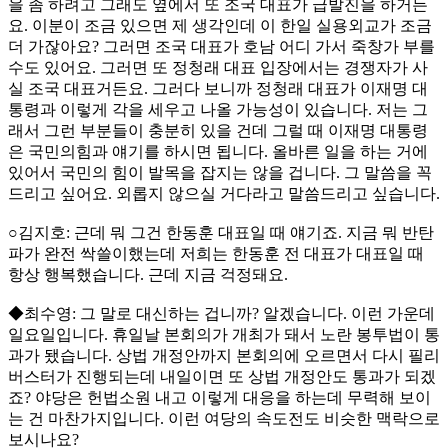
을 좀 하려고 그래도 옆에서 또 조국 대표가 급발진을 하거든
요. 이분이 조금 있으면 제 생각인데 이 한일 실용외교가 조금
더 가잖아요? 그러면 조국 대표가 호남 어디 가서 죽창가 부를
수도 있어요. 그러면 또 정청래 대표 입장에서는 경쟁자가 사
실 조국 대표거든요. 그러다 보니까 정청래 대표가 이재명 대
통령과 이렇게 각을 세우고 나올 가능성이 있습니다. 저는 그
래서 그런 부분들이 충분히 있을 건데 그럴 때 이재명 대통령
은 국민의힘과 얘기를 하시면 됩니다. 올바른 일을 하는 거에
있어서 국민의 힘이 발목을 잡지는 않을 겁니다. 그 말씀을 꼭
드리고 싶어요. 외롭지 않으실 거다라고 말씀드리고 싶습니다.
○김지호: 근데 뭐 그건 한동훈 대표일 때 얘기죠. 지금 뭐 반탄
파가 완전 싹쓸이했는데 저희는 한동훈 전 대표가 대표일 때
항상 행복했습니다. 근데 지금 걱정돼요.
◆최수영: 그 말로 대신하는 겁니까? 알겠습니다. 이런 가운데
일요일입니다. 휴일날 본회의가 개최가 돼서 노란 봉투법이 통
과가 됐습니다. 상법 개정안까지 본회의에 오르면서 다시 필리
버스터가 진행되는데 내일이면 또 상법 개정안도 통과가 되겠
죠? 야당은 헌법소원 내고 이렇게 대응을 하는데 무력해 보이
는 건 마찬가지입니다. 이런 여당의 속도전도 비슷한 맥락으로
보시나요?