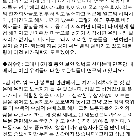
로 넘어가고 이게 남의 이야기가 아닙니다. 영국의 자동차 회
사들도 전부 해외 회사가 돼버렸어요. 미국의 많은 회사, 일본
의 전자회사들도 전부 해외로 넘어가고 최근에 일본의 히타치
가 넘어간다고 해서 난리가 났는데. 그렇게 해외 주주로 바뀐
회사들이 공장을 해외로 옮기기 시작하면 미국이 다 이렇게 웰
컴 해가지고 받아줘서 미국으로 옮기기 시작하면 우리나라 일
자리가 없어집니다. 저는 그래서 이러한 부분들을 고민하면서
같이 좀 가야 되는데 지금 당이 너무 빨리 달려가고 있고 대통
령이 이걸 반가워할지 모르겠어요.
◆최수영: 그래서 6개월 동안 보안 입법도 한다는데 민주당 내
에서는 이런 우려들에 대한 보완책들이 연구되고 있나요?
○김지호: 뭐 노란 봉투법 관련해서는 여야 시각차가 큰 것 같
은데 우리도 노동자가 될 수 있습니다. 정말 그 하청업체로 뽑
아가지고 위험한 일은 다 시키고 심각한 부상 사망에 이르는
일을 겪어도 노동자로서 보호받지 못하고 그냥 모든 쟁의 행위
를 다 수백억 수십억 손배소로 해서 그런 노동자들의 개인의
삶을 파탄나게 하는 게 정말 제대로 된 제도겠습니까? 저는 이
부분 관련해서는 국민의 힘도 한번 생각해 봐야 될 문제다. 이
노동자의 삶도 중요하지 않습니까? 경영자가 돈을 많이 버는
것도 중요하지만 우리는 인간이지 않습니까? 그리고 상법 개