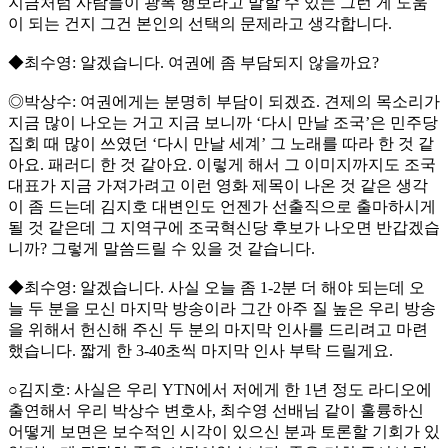
지금처럼 사람들이 광폭 행보라고 말할 수 있는 그런 게 도움
이 되는 건지 그건 본인의 선택의 문제라고 생각합니다.
◆최수영: 알겠습니다. 여권에 좀 부담되지 않을까요?
◎박상수: 여권에게는 분명히 부담이 되겠죠. 견제의 목소리가
지금 많이 나오는 거고 지금 보니까 ‘다시 만날 조국’은 민주당
집회 때 많이 쓰였던 ‘다시 만날 세계’ 그 노래를 따라 한 것 같
아요. 패러디 한 것 같아요. 이렇게 해서 그 이미지까지도 조국
대표가 지금 가져가려고 이런 영화 제목이 나온 것 같은 생각
이 좀 드는데 김지호 대변인도 언젠가 선출직으로 출마하시게
될 것 같은데 그 지역구에 조국혁신당 후보가 나오면 반갑겠습
니까? 그렇게 말씀드릴 수 있을 것 같습니다.
◆최수영: 알겠습니다. 사실 오늘 좀 1-2분 더 해야 되는데 오
늘 두 분을 모신 마지막 방송이라 그간 아주 질 높은 우리 방송
을 위해서 헌신해 주신 두 분의 마지막 인사를 드리려고 마련
했습니다. 짧게 한 3-40초씩 마지막 인사 부탁 드릴게요.
○김지호: 사실은 우리 YTN에서 저에게 한 1년 정도 라디오에
출연해서 우리 박상수 변호사, 최수영 선배님 같이 훌륭하신
어떻게 보면은 보수적인 시각이 있으신 분과 토론할 기회가 있