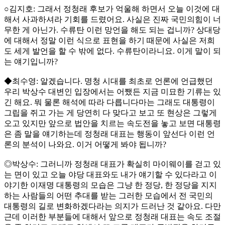
○김지호: 그래서 정청래 후보가 억울해 하면서 오늘 이것에 대
해서 사과하셔라 기회를 드렸어요. 사실은 진짜 국민의힘이 너
무한 게 아닌가. 수류탄 이런 망언을 해도 되는 겁니까? 상대당
에 대해서 정말 이런 식으로 표현을 하기 때문에 사실은 저희
도 세게 발언을 할 수 밖에 없다. 수류탄이라니요. 이게 말이 되
는 얘기입니까?
◆최수영: 알겠습니다. 명청 시대를 최초로 언론에 언급했던
우리 박상수 대변인 입장에서는 어쨌든 지금 미묘한 기류는 있
긴 해요. 뭐 물론 해석에 따라 다릅니다마는 그래도 대통령이
그립을 쥐고 가는 게 당연히 다 맞다고 보고 또 현상은 그렇게
오고 있지만 앞으로 법안을 치르는 속도전을 놓고 보면 대통령
은 좀 말을 얘기하는데 정청래 대표는 행동이 앞선다 이런 언
론의 분석이 나와요. 이거 어떻게 봐야 됩니까?
◎박상수: 그러니까 정청래 대표가 확실히 마이웨이를 걷고 있
는 면이 있고 오늘 야당 대표와도 내가 얘기할 수 있다라고 이
야기한 이재명 대통령의 모습은 그냥 한 정당, 한 정당을 지지
하는 사람들의 어떤 추대를 받는 그러한 모습에서 전 국민의
대통령의 길로 변화하겠다라는 의지가 드러난 것 같아요. 다만
근데 이러한 부분들에 대해서 앞으로 정청래 대표는 속도 조절