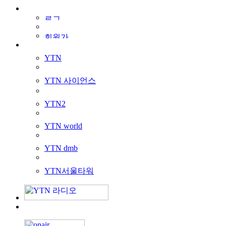
YTN
YTN 사이언스
YTN2
YTN world
YTN dmb
YTN서울타워