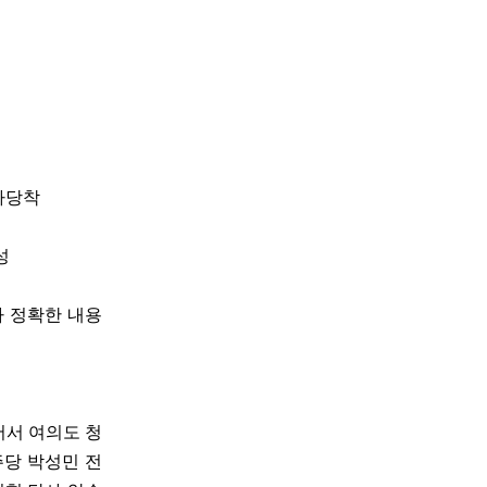
시
자가당착
성
다 정확한 내용
어서 여의도 청
주당 박성민 전