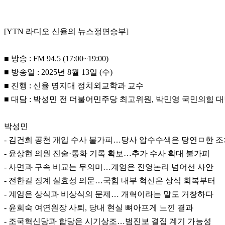
[YTN 라디오 신율의 뉴스정면승부]
■ 방송 : FM 94.5 (17:00~19:00)
■ 방송일 : 2025년 8월 13일 (수)
■ 진행 : 신율 명지대 정치외교학과 교수
■ 대담 : 박성민 전 더불어민주당 최고위원, 박민영 국민의힘 
박성민
- 김건희 공천 개입 수사 불가피…당사 압수수색은 당연ㅁ한 
- 윤상현 의원 진술·통화 기록 확보…추가 수사 확대 불가피
- 사면과 구속 비교는 무의미…계엄은 진영논리 넘어선 사안
- 전한길 징계 실효성 의문…국힘 내부 혁신은 상식 회복부터
- 계엄은 상식과 비상식의 문제… 개혁이라는 말도 거창하다
- 윤희숙 여연원장 사퇴, 당내 현실 뼈아프게 느낀 결과
- 조국혁신당과 합당은 시기상조…범진보 결집 계기 가능성