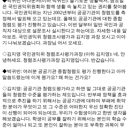
◆박귀빈 아나운서(이하 박귀빈): 슬기로운 생활백서, 금요일
은 국민권익위원회와 함께 생활 속 놓치고 있는 권리를 찾아봅
니다. 국민권익위는 지난 2002년부터 공공기관의 청렴도를 측
정해서 발표해 오고 있는데요. 올해도 공공기관에 대한 종합
청렴도 평가 진행하고 있습니다. 이번 달부터 일반 국민과 공
직자 대상으로 설문조사 실시한다고 하는데요. 자세한 내용 알
아보죠. 국민권익위 청렴조사평가과 김지영 과장 모시고 이야
기 나눠보겠습니다. 과장님 어서 오세요.
◇김지영 국민권익위 청렴조사평가과장 (이하 김지영): 네, 안
녕하세요. 청렴조사평가과장 김지영입니다. 반갑습니다.
◆박귀빈: 여러분 공공기관 종합청렴도 평가 진행한다고 아까
말씀드렸는데 이게 뭔가요? 왜 하는 건가요?
◇김지영: 공공기관 청렴도평가라고 하면 말 그대로 공공기관
들의 청렴한 수준을 평가하는 제도입니다. 반부패 정책을 효과
적으로 추진을 하기 위해서는 공공기관에 대하여 부패에 취약
한 분야가 무엇이고 또 그 수준은 어떠한지 우선 정확한 진단
이 선행이 되어야 되는데요, 우리가 수험생이라고 한번 생각을
해보겠습니다. 학생이 공부를 잘하기 위해서는 본인의 학습 수
준이 얼마나 되고 또 본인이 잘하는 분야 또 부족한 과목이 무