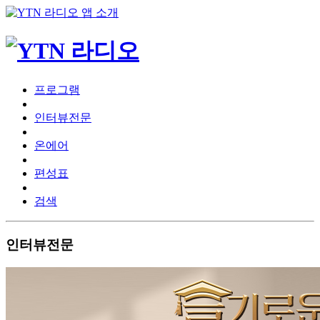
프로그램
인터뷰전문
온에어
편성표
검색
인터뷰전문