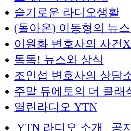
슬기로운 라디오생활
(돌아온) 이동형의 뉴
이원화 변호사의 사건
톡톡! 뉴스와 상식
조인섭 변호사의 상담
주말 듀에토의 더 클래
열린라디오 YTN
YTN 라디오 소개
|
공