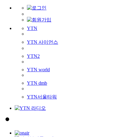
YTN
YTN 사이언스
YTN2
YTN world
YTN dmb
YTN서울타워