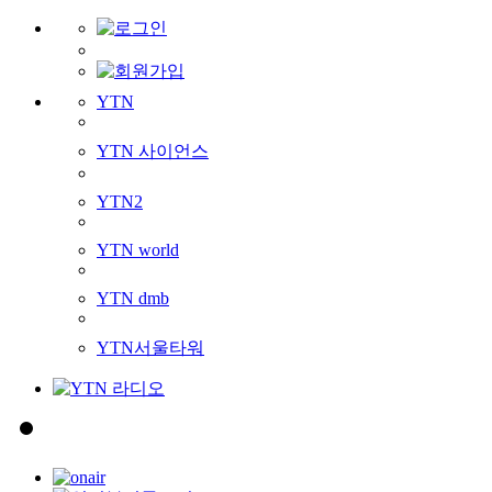
YTN
YTN 사이언스
YTN2
YTN world
YTN dmb
YTN서울타워