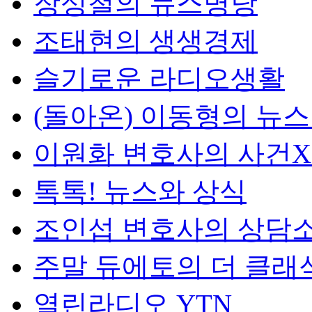
장성철의 뉴스명당
조태현의 생생경제
슬기로운 라디오생활
(돌아온) 이동형의 뉴
이원화 변호사의 사건
톡톡! 뉴스와 상식
조인섭 변호사의 상담
주말 듀에토의 더 클래
열린라디오 YTN