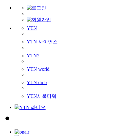
YTN
YTN 사이언스
YTN2
YTN world
YTN dmb
YTN서울타워