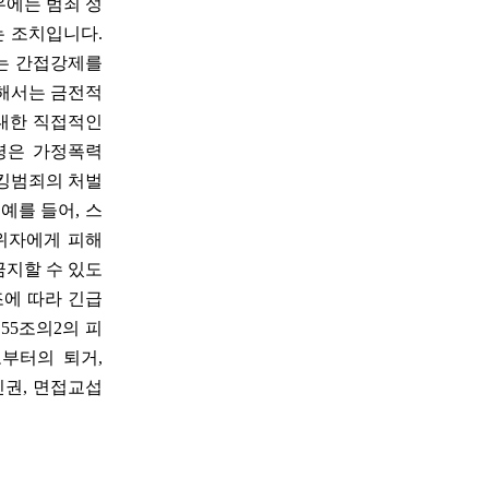
우에는 범죄 성
는 조치입니다.
는 간접강제를
통해서는 금전적
 대한 직접적인
령은 가정폭력
토킹범죄의 처벌
예를 들어, 스
위자에게 피해
금지할 수 있도
조에 따라 긴급
55조의2의 피
부터의 퇴거,
친권, 면접교섭