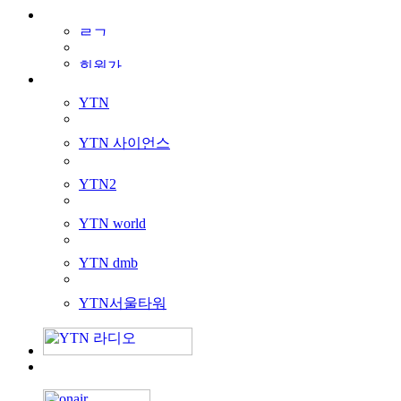
YTN
YTN 사이언스
YTN2
YTN world
YTN dmb
YTN서울타워