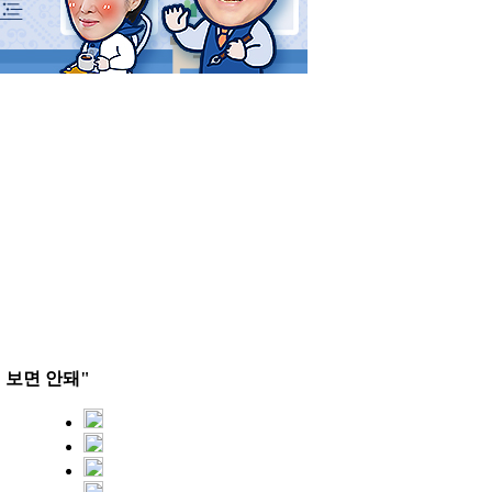
영
게 보면 안돼"
3