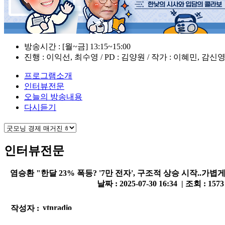
방송시간 : [월~금] 13:15~15:00
진행 : 이익선, 최수영 / PD : 김양원 / 작가 : 이혜민, 감신
프로그램소개
인터뷰전문
오늘의 방송내용
다시듣기
인터뷰전문
염승환 "한달 23% 폭등? '7만 전자', 구조적 상승 시작..가볍
날짜 : 2025-07-30 16:34 | 조회 : 157
작성자 :