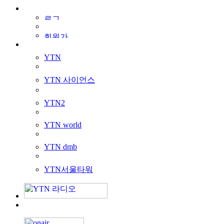
YTN
YTN 사이언스
YTN2
YTN world
YTN dmb
YTN서울타워