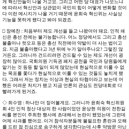
게 혁신안들이 나올 거고요. 그리고 어떤 당 대표가 나오느냐
에 따라서 혁신안과 상관없이 국민의 힘이 어떻게 변화할 것이
다 이런 메시지가 나올 거기 때문에 윤희숙 혁신위는 사실상
기능을 못하게 됐다고 봐야 되겠죠.
□ 장예찬 : 처음부터 제도 개선을 들고 나왔어야 돼요. 인적 쇄
신은 총선 전에는 불가능합니다. 어느 정당에서도 그리고 총선
불출마나 컷오프 등은 총선 직전에야 약발이 더 사는 법이고
요. 지금 불출마했다고 3년 뒤에 누가 알아주나요? 그렇진 않
거든요. 그러니까 건드리려면 건드릴 수 있는 제도 개선이 굉
장히 많아요. 국회의원 기득권 폐지 공천을 국민과 당원들에게
맡기는 것 등등 할 일이 되게 많았는데 현실적으로 이룰 수 없
는 목표를 쫓다가 현실적으로 이룰 수 있는 것들도 놓치게 됐
다. 그래서 저는 정치는 이상과 현실의 타협이라고 보는데 어
쨌든 어려운 처지가 됐고 지금 언론의 관심도 전당대회로 다
빨려가게 된거죠.
◇ 최수영 : 하나만 더 짚어볼게요. 그러니까 윤희숙 혁신위원
회 4인 인적 청산 대상의 한 사람이었던 윤상현 의원이 전한길
씨를 본인이 주최한 행사에 초대해서 논란이 됐었는데 그런데
어제 사과를 했어요. 이거 참석자분들께 불필요한 혼란과 오해
를 드린 점 진심으로 송구하게 생각한다는데 사후 약방문 아닌