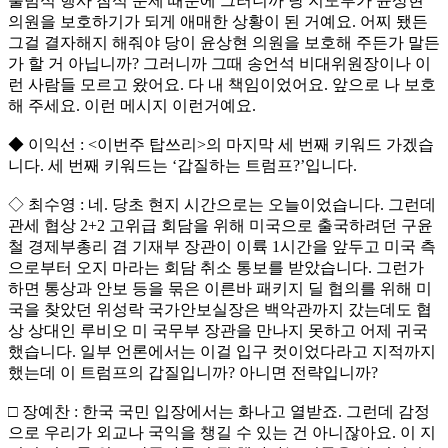
출범식 행사 참석 문제 때문에 그러니까 당 지도부가 윤상현
의원을 보호하기가 되게 애매한 상황이 된 거예요. 어찌 됐든
그걸 결자해지 해줘야 당이 윤상현 의원을 보호해 주든가 말든
가 할 거 아닙니까? 그러니까 그때 송언석 비대위원장이나 이
런 사람들 모르고 왔어요. 다 내 책임이었어요. 앞으로 나 보호
해 주세요. 이런 메시지 이런거예요.
◆ 이익선 : <이번주 탑쓰리>의 마지막 세 번째 키워드 가겠습
니다. 세 번째 키워드는 ‘갑질하는 트럼프?’입니다.
◇ 최수영 : 네. 당초 현지 시간으로는 오늘이었습니다. 그런데
관세 협상 2+2 고위급 회담을 위해 미국으로 출국하려던 구윤
철 경제부총리 겸 기재부 장관이 이륙 1시간을 앞두고 미국 측
으로부터 오지 마라는 회담 취소 통보를 받았습니다. 그런가
하면 통상과 안보 등을 묶은 이른바 패키지 딜 협의를 위해 미
국을 찾았던 위성락 국가안보실장은 백악관까지 갔는데도 협
상 상대인 루비오 미 국무부 장관을 만나지 못하고 어제 귀국
했습니다. 일부 언론에서는 이걸 입구 컷이었다라고 지적까지
했는데 이 트럼프의 갑질입니까? 아니면 전략입니까?
□ 장예찬 : 한국 국민 입장에서는 화나고 열받죠. 그런데 감정
으로 우리가 외교나 국익을 챙길 수 있는 건 아니잖아요. 이 지