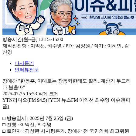
방송시간
[월~금] 13:15~15:00
제작진
진행 : 이익선, 최수영 / PD : 김양원 / 작가 : 이혜민, 감
신영
다시듣기
인터뷰전문
장예찬 "한동훈, 이대로는 장동혁한테도 질라..계산기 두드리
다 불출마"
2025-07-25 15:53
작게
크게
YTN라디오(FM 94.5) [YTN 뉴스FM 이익선 최수영 이슈앤피
플]
□ 방송일시 : 2025년 7월 25일 (금)
□ 진행 : 이익선, 최수영
□ 출연자 : 김성완 시사평론가, 장예찬 전 국민의힘 최고위원