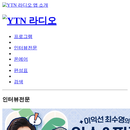
프로그램
인터뷰전문
온에어
편성표
검색
인터뷰전문