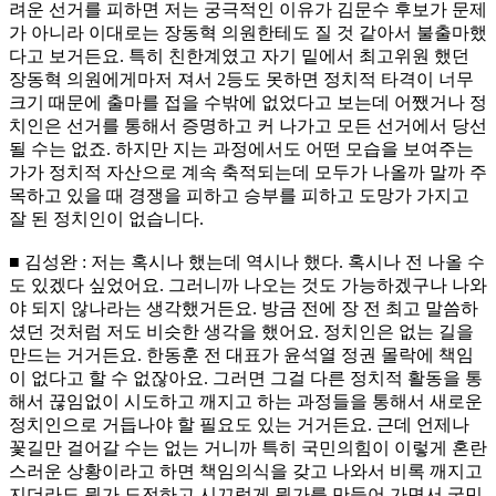
려운 선거를 피하면 저는 궁극적인 이유가 김문수 후보가 문제
가 아니라 이대로는 장동혁 의원한테도 질 것 같아서 불출마했
다고 보거든요. 특히 친한계였고 자기 밑에서 최고위원 했던
장동혁 의원에게마저 져서 2등도 못하면 정치적 타격이 너무
크기 때문에 출마를 접을 수밖에 없었다고 보는데 어쨌거나 정
치인은 선거를 통해서 증명하고 커 나가고 모든 선거에서 당선
될 수는 없죠. 하지만 지는 과정에서도 어떤 모습을 보여주는
가가 정치적 자산으로 계속 축적되는데 모두가 나올까 말까 주
목하고 있을 때 경쟁을 피하고 승부를 피하고 도망가 가지고
잘 된 정치인이 없습니다.
■ 김성완 : 저는 혹시나 했는데 역시나 했다. 혹시나 전 나올 수
도 있겠다 싶었어요. 그러니까 나오는 것도 가능하겠구나 나와
야 되지 않나라는 생각했거든요. 방금 전에 장 전 최고 말씀하
셨던 것처럼 저도 비슷한 생각을 했어요. 정치인은 없는 길을
만드는 거거든요. 한동훈 전 대표가 윤석열 정권 몰락에 책임
이 없다고 할 수 없잖아요. 그러면 그걸 다른 정치적 활동을 통
해서 끊임없이 시도하고 깨지고 하는 과정들을 통해서 새로운
정치인으로 거듭나야 할 필요도 있는 거거든요. 근데 언제나
꽃길만 걸어갈 수는 없는 거니까 특히 국민의힘이 이렇게 혼란
스러운 상황이라고 하면 책임의식을 갖고 나와서 비록 깨지고
지더라도 뭔가 도전하고 시끄럽게 뭔가를 만들어 가면서 국민