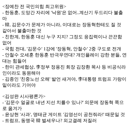
<장예찬 전 국민의힘 최고위원>
- 한동훈, 도망간 자리에 '낙원'은 없어..계산기 두드리다 불출
마
- 韓, 김문수가 문제가 아니라, 이대로는 장동혁한테도 질 것
같아서 불출마한 것
- 친한계, 한동훈 대신 누구 지지? 그정도 응집력이나 끈끈함
없어
- 국힘 전대, '김문수' 1강에 '장동혁, 안철수' 2중 구도로 전개
- 안철수 오세훈 한동훈 반극우연대? 개인플레이 강한 분들, 연
대는 힘들어
- 한미 관세협상, 李정부 정용진 회장 김장환 목사 등 비공식라
인이라도 동원해야
- 김종인 '친중노선 오해' 발언 새겨야, 李대통령 트럼프 가랑이
밑이라도 기어야
<김성완 시사평론가>
- '김문수 얼굴로 내년 지선 치를수 있나?' 의문에 장동혁 쪽으
로 옮겨가
- 윤상현 '사과', 명태균 게이트 '김영선이 공천줘라!' 때문일 것
- 트럼프, 동맹국 韓 벌세우나? 외교결례 저질러