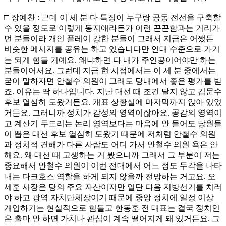
□ 장예찬 : 근데 이 세 분 다 특징이 누구랑 공동 전선을 구축할
수 있을 정도로 이렇게 동지애라든가 이런 끈끈함과는 거리가
먼 분들이라 개인 플레이 강한 분들이 그래서 지금은 어쨌든
비슷한 메시지를 공유는 하고 있습니다만 연대 수준으로 가기
는 되게 힘들 거예요. 왜냐하면 다 내가 주인공이어야만 하는
분들이어서요. 그런데 지금 현 시점에서는 이 세 분 중에서는
굳이 말하자면 안철수 의원이 그래도 당내에서 좋은 평가를 받
죠. 이유는 딱 하나입니다. 지난 대선 때 조건 달지 않고 김문수
후보 열심히 도왔거든요. 개표 상황실에 마지막까지 앉아 있었
거든요. 그러니까 정치가 감성의 영역이잖아요. 공감의 영역이
고 계산기 두드리는 논리 영역보다는 마음에 안 들어도 당원들
이 뽑은 대선 후보 열심히 도왔기 때문에 저처럼 안철수 의원
과 정치적 견해가 다른 사람도 어디 가서 안철수 의원 욕은 안
해요. 왜 대선 때 고생하는 거 봤으니까 그래서 그 부분이 저는
중요해서 안철수 의원이 이번 전대에서 어느 정도 두각을 나타
내는 다크호스 역할을 하게 되지 않을까 전망하는 거고요. 오
세훈 시장은 당의 주요 자산이지만 일단 다음 지방선거를 치러
야 하고 광역 자치단체장이기 때문에 중앙 정치에 일정 이상
개입하기는 현실적으로 힘들고 한동훈 전 대표는 결국 정치인
은 출마 안 하면 가치나 관심이 계속 떨어지게 돼 있거든요. 그