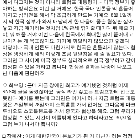
에서 다그치는 것이 아니라 트럼프 대통령이나 미국 정부가 좋
아하는 방식은요 이런 걸 거예요. 한국 국내 언론을 막 흔들어
가지고 심리전을 해서 막 조급하게 만드는 거예요. 8월 1일까
지 막 한국 정부가 와서 매달리게 한 다음에 좋은 협상판 깔아
놓고 지금 얘기하는 것처럼 1% 관세 깎아줄 때마다 뭐 해줄 거
야, 뭐 해줄 거야 이런 다음에 한국에서 최대한 많이 뜯어내고
받아가는 게 목표잖아요. 거기에 휘말리지 않았으면 좋겠다.
야당이나 국내 언론도 마찬가지로 한국은 흔들리지 않는다. 협
상은 냉정하게 해라 이렇게 조금 뒷받침을 해 줄 필요가 있다.
그러면 그 사이에 미국 정부도 실리적으로 한국 정부하고 같이
협상할 수 있을 거라고 봅니다. 협상은 결과는 나중에 나오고
난 다음에 판단하죠.
◇ 최수영 : 근데 지금 장예찬 최고가 얘기했던 것처럼 어제
SNS에 글을 올렸잖아요. 공식 라인 갖고는 트럼프한테 접근도
못한다 얘기를 했는데 그러면은 여기서 하나 지금 트럼프 대통
령은 25일부터 28일까지 스톡홀름 가서 없어요. 그다음에 마크
루비오도 스코틀랜드를 가서 중국과 협상을 해요. 그럼 우리가
협상할 수 있는 시간이 이틀밖에 없다고 하더라고요. 30,31일
그럼 누가 나서야 됩니까?
□ 장예찬 : 이게 대한민국이 본보기가 된 거 아닌가 하는 걱정