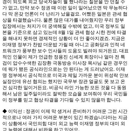
경이 되도록 외교 당국자들이 뭘 했나라는 질문을 안 던질 수
가 없고, 만약 보수 정권 때 이런 일이 일어났으면 막 무능하다
다 막 온갖 언론이 더 난리가 났을걸요. 어쨌든 일본은 관세 협
상을 타결했습니다. 물론 많은 대가를 내어줬지만 우리 정부
입장에서는 처지가 더 궁색해질 수밖에 없고, 미국 정부도 일
본을 기준으로 삼고 있는데 8월 1일 관세 협상 시한 전에 타결
을 해내지 못하면 경제적인 상황이 더 안 좋아지겠죠. 지금은
이재명 정부가 찬밥 더운밥 가릴 때 아니고 공화당과 인적 네
트워크가 풍부한 보수 인사들의 도움도 빌려야 되거든요. 대표
적인 인물이 제가 언급한 정용진 신세계 회장이나 얼마 전 특
검이 압수수색한 김장환 극동방송 이사장 목사님 같은 경우인
데 뭐가 됐든 공식라인으로는 안 된다는 게 드러났어요. 이재
명 정부에서 공식적으로 미국과 제일 가까운 분이 위성락 안보
실장인데 유선 협의는 했지만 국무부 장관 얼굴도 못 보고 온
건 심각한 일이거든요. 비공식 라인 가능한 모든 것을 다 동원
해서 남은 일주일이라도 절박한 모습을 보여줘야 우리 국민들
이 정부를 믿고 협상 타결을 기다릴 수 있지 않을까 합니다.
◆ 이익선 : 정권이 이제 막 생겨서 준비하기 어려운 그런 시간
적으로나 여러 가지 어려운 부분이 있긴 하겠습니다마는 지금
이 상황에서 국민의힘 대미 외교 능력 이재명 정부의 대미 외
교 능력에 대해서 비판을 하고 있어요.