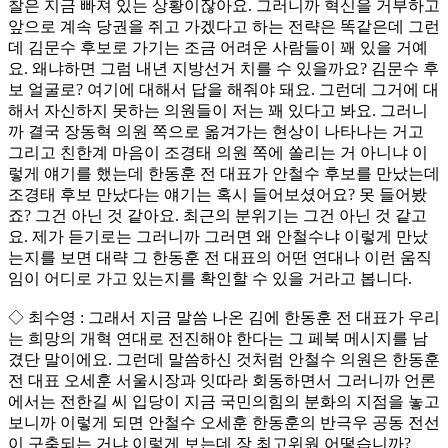
찰은 지금 빠져 있는 상황이잖아요. 그러니까 혁신을 거부하고
앞으로 계속 당권을 쥐고 가겠다고 하는 전략은 똑같은데 그런
데 김문수 후보로 가기는 조금 어려운 사람들이 꽤 있을 거예
요. 왜냐하면 그럼 내년 지방선거 치를 수 있을까요? 김문수 후
보 얼굴로? 여기에 대해서 답을 해줘야 돼요. 그런데 그거에 대
해서 자신하지 못하는 의원들이 저는 꽤 있다고 봐요. 그러니
까 결국 장동혁 의원 쪽으로 옮겨가는 현상이 나타나는 거고
그리고 친한계 마음이 조경태 의원 쪽에 쏠리는 거 아니냐 이
렇게 얘기를 했는데 한동훈 전 대표가 안철수 후보를 만났는데
조경태 후보 만났다는 얘기는 혹시 들어보셨어요? 못 들어봤
죠? 그건 아닌 것 같아요. 최근의 분위기는 그건 아닌 것 같고
요. 제가 듣기로는 그러니까 그러면 왜 안철수냐 이렇게 만났
는지를 보면 대략 그 한동훈 전 대표의 어떤 연대나 이런 움직
임이 어디로 가고 있는지를 확인할 수 있을 거라고 봅니다.
◇ 최수영 : 그래서 지금 말씀 나온 김에 한동훈 전 대표가 우리
는 희망의 개혁 연대로 전진해야 한다는 그 페북 메시지를 남
겼단 말이에요. 그런데 말씀하신 것처럼 안철수 의원은 한동훈
전 대표 오세훈 서울시장과 잇따라 회동하면서 그러니까 언론
에서는 전한길 씨 입당이 지금 국민의힘의 분화의 지점을 놓고
보니까 이렇게 되면 안철수 오세훈 한동훈의 반극우 공동 전선
이 구축되는 거냐 이렇게 보는데 장 최고위원 어떻습니까?