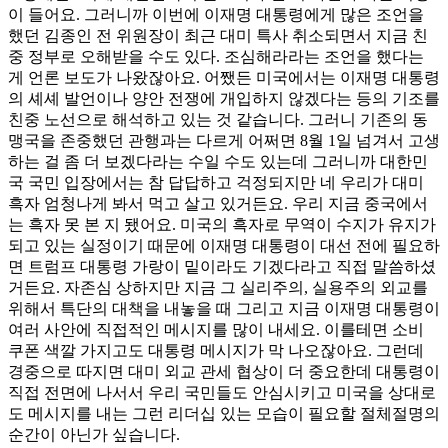
이 들어요. 그러니까 이번에 이재명 대통령에게 많은 조언을
했던 김종인 전 위원장이 최근 대미 특사 취소되면서 지금 친
중 정부로 오해받을 수도 있다. 조심해라라는 조언을 했다는
게 언론 보도가 나왔잖아요. 어쨌든 미국에서는 이재명 대통령
의 셰셰 발언이나 양안 전쟁에 개입하지 않겠다는 등의 기조를
친중 노선으로 해석하고 있는 것 같습니다. 그러니 기존의 동
맹국을 존중했던 관행과는 다르게 어쩌면 8월 1일 넘겨서 고생
하는 걸 좀 더 보겠다라는 수일 수도 있는데 그러니까 대한민
국 국민 입장에서는 참 답답하고 걱정되지만 네 우리가 대미
흑자 엄청나게 봐서 먹고 살고 있거든요. 우리 지금 중국에서
는 흑자 못 본 지 됐어요. 미국의 흑자로 무역이 수지가 유지가
되고 있는 실정이기 때문에 이재명 대통령이 대선 전에 필요하
면 트럼프 대통령 가랑이 밑이라도 기겠다라고 직접 말씀하셨
거든요. 자존심 상하지만 지금 그 실리주의, 실용주의 외교를
위해서 특단의 대책을 내놓을 때 그리고 지금 이재명 대통령이
여러 사안에 직접적인 메시지를 많이 내세요. 이를테면 소비
쿠폰 색깔 가지고도 대통령 메시지가 막 나오잖아요. 그런데
경중으로 따지면 대미 외교 관세 협상이 더 중요한데 대통령이
직접 전면에 나서서 우리 국민들도 안심시키고 미국을 상대로
도 메시지를 내는 그런 리더십 있는 모습이 필요할 절체절명의
순간이 아닌가 싶습니다.