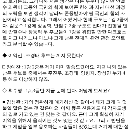
고 보거든요. 그러니까 저는 생각은 다른 부분이 많지만 안철
수 의원이 그동안 국민의 힘에 보여준 헌신과 지난 대선 과정
의 노력을 보면 생각이 달라도 존중받아야 될 국민의 힘의 자
산이라고 생각합니다. 그래서 어쨌거나 현재 구도는 1강 2중이
다. 김문수 1강에 장동혁, 안철수 2중 구도로 전대가 진행될 텐
데 안철수나 장동혁 두 후보들이 1강을 위협할 만한 다크호스
로 치고 나가느냐 마느냐 그게 남은 전대의 관건 관전 포인트
라고 분석할 수 있습니다.
◆ 이익선 : 조경태 후보는 끼지 못한다?
□ 장예찬 : 1강 2중은 제가 이미 말씀드렸어요. 지금 나와 있는
남은 후보들 중에서는 주진우, 조경태, 양향자, 장성민 누가 4
등 해도 이상하지 않죠.
◇ 최수영 : 1,2,3등만 지금 눈에 띈다. 어떻게 보세요?
■ 김성완 : 거의 정확하게 얘기하신 것 같아서 제가 크게 다 덧
붙일 말은 없는 것 같은데요. 어찌 됐든 친윤계도 다 각자도생
의 길로 가고 있는 건 맞는 것 같아요. 근데 그게 확실히 자기
이익을 위해서 움직이는 것도 맞는 것 같고요. 그리고 반탄을
하고 계엄을 일부 옹호하는 사람들이 있었는데 거기에 대한 성