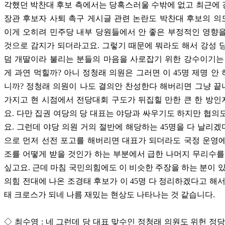
각했던 박찬대 후보 측에서는 당혹스러울 수밖에 없고 최근에
장관 후보자 사퇴 촉구 게시글 관련 논란도 박찬대 후보의 
이게 오히려 민주당 내부 당원들에서 안 좋은 부정적인 영향
것으로 감지가 되더라고요. 그렇기 때문에 뭐라도 해서 강성 
덤 개딸이라 불리는 분들의 마음을 사로잡기 위한 강수이기는
게 과연 먹힐까? 아니 정청래 의원은 그러면 이 45명 제명 안
니까? 정청래 의원이 나도 결의안 찬성한다 해버리면 그냥 
가지고 현 시점에서 전당대회 구도가 뒤집힐 만한 큰 한 방
요. 다만 집권 여당의 당 대표는 야당과 싸우기도 하지만 협의
요. 그런데 야당 의원 거의 절반에 해당하는 45명을 다 날리
으로 먼저 선전 포고를 해버리면 대표가 되더라도 국정 운영
조를 어떻게 받을 것인가 하는 부분에서 급한 나머지 무리수를
싶고요. 근데 마침 국민의힘에도 이 비슷한 주장을 하는 분이 있
의힘 전대에 나온 조경태 후보가 이 45명 다 정리하겠다고 해서
태 크로스가 되네 나름 재밌는 현상도 나타나는 것 같습니다.
◇ 최수영 : 네 그런데 당 대표 맞수인 정청래 의원도 위헌 정당