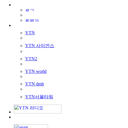
YTN
YTN 사이언스
YTN2
YTN world
YTN dmb
YTN서울타워