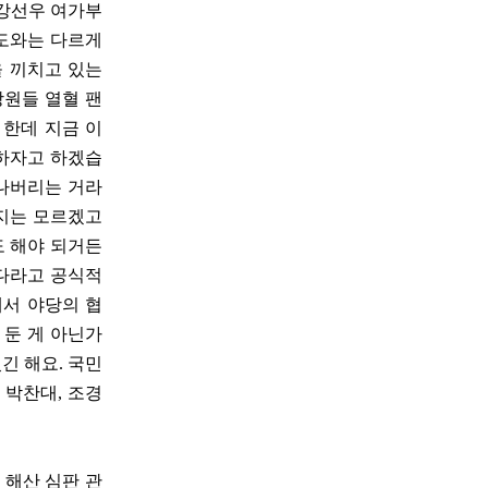
 강선우 여가부
의도와는 다르게
을 끼치고 있는
당원들 열혈 팬
 한데 지금 이
 하자고 하겠습
끝나버리는 거라
인지는 모르겠고
도 해야 되거든
겠다라고 공식적
에서 야당의 협
 둔 게 아닌가
긴 해요. 국민
 박찬대, 조경
 해산 심판 관