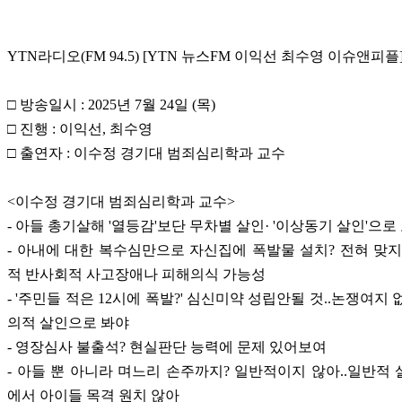
YTN라디오(FM 94.5) [YTN 뉴스FM 이익선 최수영 이슈앤피플
□ 방송일시 : 2025년 7월 24일 (목)
□ 진행 : 이익선, 최수영
□ 출연자 : 이수정 경기대 범죄심리학과 교수
<이수정 경기대 범죄심리학과 교수>
- 아들 총기살해 '열등감'보단 무차별 살인· '이상동기 살인'으로
- 아내에 대한 복수심만으로 자신집에 폭발물 설치? 전혀 맞지
적 반사회적 사고장애나 피해의식 가능성
- '주민들 적은 12시에 폭발?' 심신미약 성립안될 것..논쟁여지
의적 살인으로 봐야
- 영장심사 불출석? 현실판단 능력에 문제 있어보여
- 아들 뿐 아니라 며느리 손주까지? 일반적이지 않아..일반적
에서 아이들 목격 원치 않아