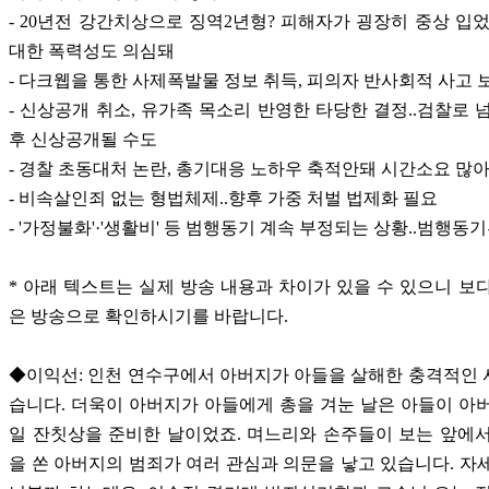
- 20년전 강간치상으로 징역2년형? 피해자가 굉장히 중상 입었
대한 폭력성도 의심돼
- 다크웹을 통한 사제폭발물 정보 취득, 피의자 반사회적 사고 
- 신상공개 취소, 유가족 목소리 반영한 타당한 결정..검찰로 
후 신상공개될 수도
- 경찰 초동대처 논란, 총기대응 노하우 축적안돼 시간소요 많아
- 비속살인죄 없는 형법체제..향후 가중 처벌 법제화 필요
- '가정불화'·'생활비' 등 범행동기 계속 부정되는 상황..범행
* 아래 텍스트는 실제 방송 내용과 차이가 있을 수 있으니 보
은 방송으로 확인하시기를 바랍니다.
◆이익선: 인천 연수구에서 아버지가 아들을 살해한 충격적인
습니다. 더욱이 아버지가 아들에게 총을 겨눈 날은 아들이 아
일 잔칫상을 준비한 날이었죠. 며느리와 손주들이 보는 앞에
을 쏜 아버지의 범죄가 여러 관심과 의문을 낳고 있습니다. 자