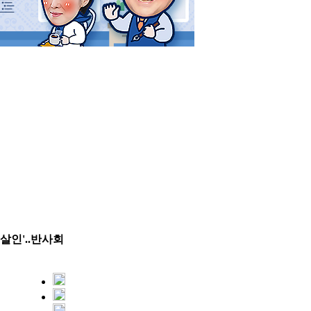
영
살인'..반사회