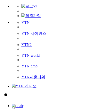
YTN
YTN 사이언스
YTN2
YTN world
YTN dmb
YTN서울타워