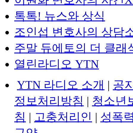
톡톡! 뉴스와 상식
조인섭 변호사의 상담
주말 듀에토의 더 클래
열린라디오 YTN
YTN 라디오 소개
|
공
정보처리방침
|
청소년
침
|
고충처리인
|
성폭력
규약