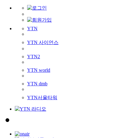
YTN
YTN 사이언스
YTN2
YTN world
YTN dmb
YTN서울타워