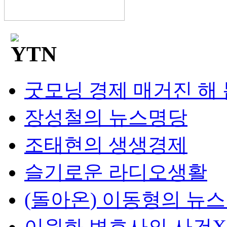
굿모닝 경제 매거진 해
장성철의 뉴스명당
조태현의 생생경제
슬기로운 라디오생활
(돌아온) 이동형의 뉴
이원화 변호사의 사건