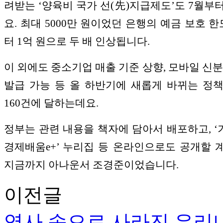
려받는
‘
양육비 국가 선
(
先
)
지급제도
’
도
7
월부터
요
.
최대
5000
만 원이었던 은행의 예금 보호 
터
1
억 원으로 두 배 인상됩니다
.
이 외에도 중소기업 매출 기준 상향
,
모바일 신분
발급 가능 등 올 하반기에 새롭게 바뀌는 정
160
건에 달하는데요
.
정부는 관련 내용을 책자에 담아서 배포하고
, ‘
경제배움
e+’
누리집 등 온라인으로도 공개할 
지금까지 아나운서 조경준이었습니다
.
이전글
역사 속으로 사라진 우리나