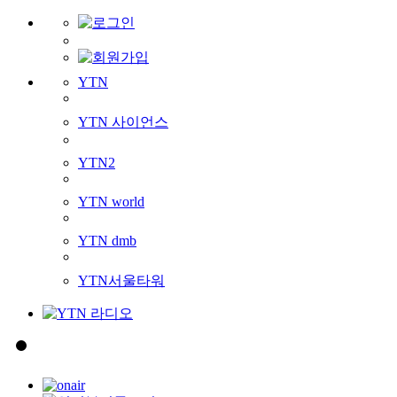
YTN
YTN 사이언스
YTN2
YTN world
YTN dmb
YTN서울타워