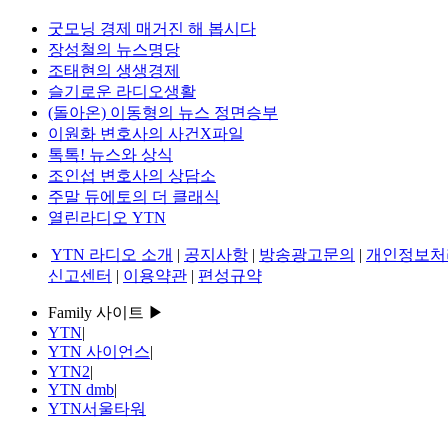
굿모닝 경제 매거진 해 봅시다
장성철의 뉴스명당
조태현의 생생경제
슬기로운 라디오생활
(돌아온) 이동형의 뉴스 정면승부
이원화 변호사의 사건X파일
톡톡! 뉴스와 상식
조인섭 변호사의 상담소
주말 듀에토의 더 클래식
열린라디오 YTN
YTN 라디오 소개
|
공지사항
|
방송광고문의
|
개인정보처
신고센터
|
이용약관
|
편성규약
Family 사이트 ▶
YTN
|
YTN 사이언스
|
YTN2
|
YTN dmb
|
YTN서울타워