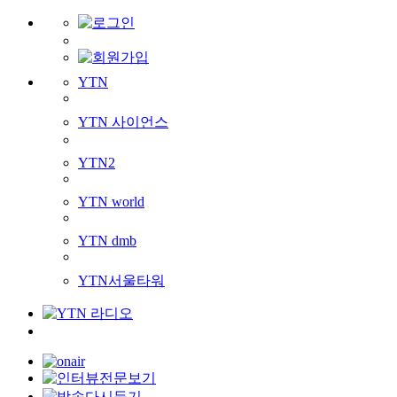
YTN
YTN 사이언스
YTN2
YTN world
YTN dmb
YTN서울타워