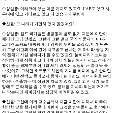
◇성일광: 이라크에 있는 미군 기지도 있고요. UAE도 있고 사
우디에 있고 카타르도 있고 다 있습니다.주변에
◆신율: 그 나라가 가만히 있지 않겠어요?
◇성일광: 걸프 국가들은 방공망이 별로 없기 때문에 이란이
때리면 그냥 맞겠죠. 그런데 그런 걸프 국가가 문제가 아니라
그러면 트럼프 대통령이 더 강력한 무력을 쓰겠죠. 이게 단순
히 그냥 이란과 미국 간에 치고받고 끝나는 게 아니라 중동 지
역 전체가 사실 불바다가 될 수도 있고요. 불바다라기보다는
상당히 경제 상황이 그러니까 정세가 불안해지니까요. 경제 상
황이 중동 경제뿐만 아니라 세계 경제에 상당히 큰 충격을 줄
수 있어요. 그러면 호르무즈 해협의 기대를 바다에 설치한다면
배가 어떤 선박도 들어오지 못하게 된다면요. 에너지원을 수입
하거나 수출하는 데 상당한 차질이 있죠. 그리고 전 세계 물류
망에도 큰 타격을 줄 수도 있죠. 홍해를 지나야 되는데 거기도
다 막는다면 세계경제는 상당히 어려워질 수 있죠.
◆신율: 그런데 아까 교수님께서 지금 이란에 대해서 미국이
험악한 말을 했기 때문에 이란이 그것을 받아들이고 협상에 나
설 가능성은 그렇게 크지 않아 보인다 이런 말씀을 하셨잖아