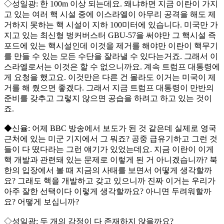
◇성일광: 한 100m 이상 되는데요. 왜냐하면 지금 이란이 가지
고 있는 여러 핵 시설 중에 이스라엘이 아무리 공격을 해도 제
거하지 못하는 핵 시설이 지하 100미터에 있습니다. 미국만 가
지고 있는 최신형 벙커버스터 GBU-57을 써야만 그 핵시설 즉
포드에 있는 핵시설인데 이것을 제거를 해야만 이란이 핵무기
를 만들 수 있는 모든 수단을 잘라낼 수 있다는거죠. 그래서 이
스라엘로서는 이것은 할 수 없으니까요. 계속 트럼프 대통령에
게 요청을 했고요. 이것만은 다른 건 몰라도 이거는 미국이 제
거를 해 줬으면 좋겠다. 그래서 지금 트럼프 대통령이 만반의
준비를 갖추고 그렇지 않으면 공습을 하려고 하고 있는 것이
죠.
◆신율: 어제 BBC 방송에서 보도가 된 것 같은데 실제로 영국
근처에 있는 미군 기지에서 그 뭐죠? 공중 급유기하고 그런 것
들이 다 떴다라는 그런 얘기가 있었는데요. 지금 이란이 이게
핵 개발과 관련돼 있는 문제로 이렇게 된 거 아니겠습니까? 북
한의 입장에서 볼 때 지금의 사태를 보면서 어떻게 생각할까
요? 그래도 핵을 개발하고 갖고 있으니까 진짜 이거는 우리가
아주 잘한 선택이다 이렇게 생각할까요? 아니면 두려워할까
요? 어떻게 보십니까?
◇성일광: 두 개의 감정이 다 존재하지 않을까요?