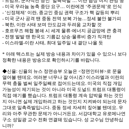
- 트럼프, 군사작전 승인 ‘일촉즉발’… 이란 협상 여지 관망 중
- 미국 우라늄 농축 중단 요구… 이란에겐 ‘주권문제’로 인식
- ’신정체제‘ 이란, 종교인 중심 권력 구조가 핵 갈등의 뿌리
- 미국 군사 공격 땐 중동 전역 보복 가능…정세 불안 불가피
- 북한, 이란 사태 보며 안도감과 두려움 교차할 것
- 호르무즈 해협 봉쇄 시 세계 물류·에너지 공급망에 큰 충격
- 전쟁 발발 땐 한국도 기름값 상승·물류비 증가 직격탄
- 이스라엘-이란 사태, 최대 일주일 내 결단 나올 듯
* 아래 텍스트는 실제 방송 내용과 차이가 있을 수 있으니 보다
정확한 내용은 방송으로 확인하시기를 바랍니다.
◆신율: 신율의 뉴스 정면승부 오늘은 <정면인터뷰>로 문을
열어볼 텐데요. 여러분 너무나 잘 아시죠? 이스라엘과 이란의
무력 충돌 벌써 일주일째로 접어드는데요. 미국의 직접 개입
가능성이 제기되는 것이 아니라 미국 도널드 트럼프 대통령이
직접 얘기를 했습니다. 트럼프 대통령 계속 압박을 하는 것인
지 아니면 실제 개입하려고 하는 것인지 지켜봐야 되는데 문자
그대로 일촉즉발입니다. 중동 정세 자세히 짚어볼 텐데요. 우
리와 아주 무관한 문제가 아니거든요. 서강대학교 유로메나연
구소 성일광 교수 전화 연결돼 있습니다. 성 교수님 안녕하십
니까?