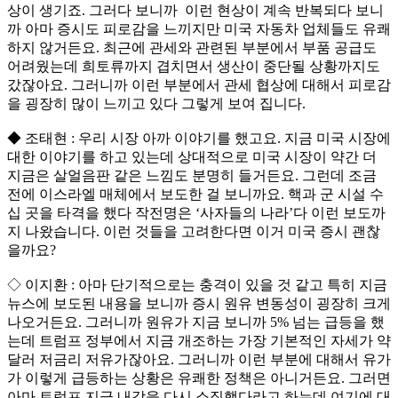
상이 생기죠. 그러다 보니까 이런 현상이 계속 반복되다 보니
까 아마 증시도 피로감을 느끼지만 미국 자동차 업체들도 유쾌
하지 않거든요. 최근에 관세와 관련된 부분에서 부품 공급도
어려웠는데 희토류까지 겹치면서 생산이 중단될 상황까지도
갔잖아요. 그러니까 이런 부분에서 관세 협상에 대해서 피로감
을 굉장히 많이 느끼고 있다 그렇게 보여 집니다.
◆ 조태현 : 우리 시장 아까 이야기를 했고요. 지금 미국 시장에
대한 이야기를 하고 있는데 상대적으로 미국 시장이 약간 더
지금은 살얼음판 같은 느낌도 분명히 들거든요. 그런데 조금
전에 이스라엘 매체에서 보도한 걸 보니까요. 핵과 군 시설 수
십 곳을 타격을 했다 작전명은 ‘사자들의 나라’다 이런 보도까
지 나왔습니다. 이런 것들을 고려한다면 이거 미국 증시 괜찮
을까요?
◇ 이지환 : 아마 단기적으로는 충격이 있을 것 같고 특히 지금
뉴스에 보도된 내용을 보니까 증시 원유 변동성이 굉장히 크게
나오거든요. 그러니까 원유가 지금 보니까 5% 넘는 급등을 했
는데 트럼프 정부에서 지금 개조하는 가장 기본적인 자세가 약
달러 저금리 저유가잖아요. 그러니까 이런 부분에 대해서 유가
가 이렇게 급등하는 상황은 유쾌한 정책은 아니거든요. 그러면
아마 트럼프 지금 내각을 다시 소집했다라고 하는데 여기에 대