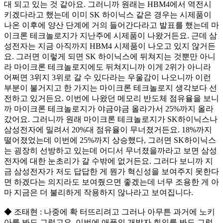
대 되고 있는 것 같아요. 그러니까 원래는 HBM4에서 역전시
키겠다라고 했는데 이미 SK 하이닉스 같은 경우는 시제품이
나온 이후에 양산 단계에 거의 들어간다라고 발표를 했는데 마
이크론 테크놀로지가 지난주에 시제품이 나왔거든요. 근데 삼
성전자는 지금 아직까지 HBM4 시제품이 나오고 있지 않거든
요. 그러면 이렇게 되면 SK 하이닉스에 뒤쳐지는 것뿐만 아니
라 마이크론 테크놀로지에도 뒤쳐지니까 이게 2위가 아니라
어쩌면 3위지 3위로 갈 수 있다라는 우울감이 나오니까 이런
부분이 불거지고 한 가지는 마이크론 테크놀로지 생각보다 선
전하고 있거든요. 이번에 나왔던 메모리 반도체 점유율을 보니
까 마이크론 테크놀로지가 야금야금 올라가서 25%까지 올라
갔어요. 그러니까 원래 마이크론 테크놀로지가 SK하이닉스나
삼성전자에 밀려서 20%대 점유율이 무너졌거든요. 18%까지
떨어졌었는데 이번에 25%까지 상승했다, 그러면 SK하이닉스
는 굉장히 선방하고 있는데 어디서 무너졌을까라고 보면 삼성
전자에 대한 눈초리가 갈 수밖에 없거든요. 그러다 보니까 지
금 삼성전자가 저도 답답한 게 뭔가 혁신성을 보여주지 못한다
면 하겠다는 의지라도 보여줬으면 좋겠는데 너무 조용한 게 아
마 지금은 더 불리하게 작용하지 않나라고 보여집니다.
◆ 조태현 : 나중에 확 터뜨리려고 그러나 아무튼 과거에 노키
아를 봐도 그렇고요, 이번에 애플의 개발자 회의를 봐도 그렇