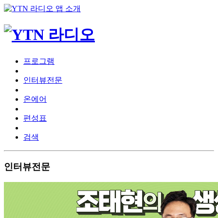
프로그램
인터뷰전문
온에어
편성표
검색
인터뷰전문