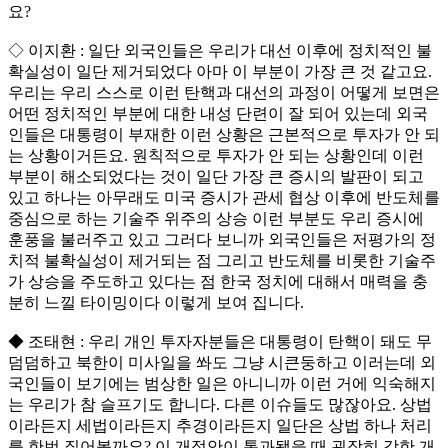
요?
◇ 이지환 : 일단 외국인들은 우리가 대선 이후에 정치적인 불
확실성이 일단 제거되었다 아마 이 부분이 가장 큰 것 같고요.
우리는 우리 스스로 이런 탄핵과 대선의 과정이 어떻게 보면은
어떤 정치적인 부분에 대한 내성 단련이 잘 되어 있는데 외국
인들은 대통령이 부재한 이런 상황은 근본적으로 투자가 안 되
는 상황이거든요. 원칙적으로 투자가 안 되는 상황인데 이런
부분이 해소되었다는 것이 일단 가장 큰 증시의 발판이 되고
있고 하나는 아무래도 미국 증시가 관세 협상 이후에 반도체를
중심으로 하는 기술주 위주의 상승 이런 부분도 우리 증시에
훈풍을 불러주고 있고 그러다 보니까 외국인들은 저평가의 정
치적 불확실성이 제거되는 점 그리고 반도체를 비롯한 기술주
가 상승을 주도하고 있다는 점 한국 정치에 대해서 매력을 충
분히 느낄 타이밍이다 이렇게 보여 집니다.
◆ 조태현 : 우리 개인 투자자분들은 대통령이 탄핵이 돼도 무
덤덤하고 북한이 미사일을 쏴도 그냥 시큰둥하고 이러는데 외
국인들이 보기에는 범상한 일은 아니니까 이런 거에 익숙해지
는 우리가 참 슬프기도 합니다. 다른 이슈들도 많잖아요. 상법
이라든지 세법이라든지 추경이라든지 일단은 상법 하나 처리
를 한번 짚어볼까요? 이 개정안이 통과됐을 때 굉장히 강한 개