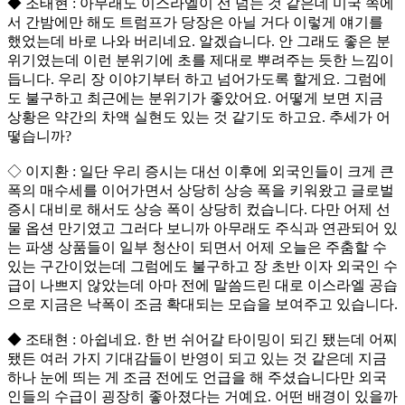
◆ 조태현 : 아무래도 이스라엘이 선 넘는 것 같은데 미국 쪽에
서 간밤에만 해도 트럼프가 당장은 아닐 거다 이렇게 얘기를
했었는데 바로 나와 버리네요. 알겠습니다. 안 그래도 좋은 분
위기였는데 이런 분위기에 초를 제대로 뿌려주는 듯한 느낌이
듭니다. 우리 장 이야기부터 하고 넘어가도록 할게요. 그럼에
도 불구하고 최근에는 분위기가 좋았어요. 어떻게 보면 지금
상황은 약간의 차액 실현도 있는 것 같기도 하고요. 추세가 어
떻습니까?
◇ 이지환 : 일단 우리 증시는 대선 이후에 외국인들이 크게 큰
폭의 매수세를 이어가면서 상당히 상승 폭을 키워왔고 글로벌
증시 대비로 해서도 상승 폭이 상당히 컸습니다. 다만 어제 선
물 옵션 만기였고 그러다 보니까 아무래도 주식과 연관되어 있
는 파생 상품들이 일부 청산이 되면서 어제 오늘은 주춤할 수
있는 구간이었는데 그럼에도 불구하고 장 초반 이자 외국인 수
급이 나쁘지 않았는데 아마 전에 말씀드린 대로 이스라엘 공습
으로 지금은 낙폭이 조금 확대되는 모습을 보여주고 있습니다.
◆ 조태현 : 아쉽네요. 한 번 쉬어갈 타이밍이 되긴 됐는데 어찌
됐든 여러 가지 기대감들이 반영이 되고 있는 것 같은데 지금
하나 눈에 띄는 게 조금 전에도 언급을 해 주셨습니다만 외국
인들의 수급이 굉장히 좋아졌다는 거예요. 어떤 배경이 있을까