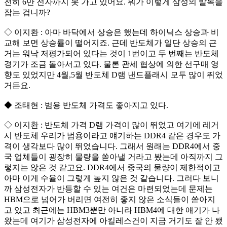
전히 6만 전자까지 못 가고 있어요. 뭐가 이렇게 삼성의 발목을
잡는 겁니까?
◇ 이지환 : 아마 바닥에서 상승은 했는데 하이닉스 상승과 비
교해 보면 상승률이 떨어지죠. 근데 반도체가 일단 상승의 근
거는 워낙 저평가되어 있다는 것이 1번이고 두 번째는 반도체
경기가 조금 돌아서고 있다. 물론 관세 협상에 의한 선구매 영
향도 있었지만 4월,5월 반도체 D램 낸드플래시 모두 많이 뛰었
거든요.
◆ 조태현 : 범용 반도체 가격도 좋아지고 있다.
◇ 이지환 : 반도체 가격 D램 가격이 많이 뛰었고 여기에 레거
시 반도체 우리가 범용이라고 얘기하는 DDR4 같은 경우도 가
격이 생각보다 많이 뛰었습니다. 그래서 원래는 DDR4에서 중
국 업체들이 굉장히 물량을 쏟아낼 거라고 봤는데 아직까지 그
렇지는 않은 것 같고요. DDR4에서 중국의 물량이 제한적이고
아마 이게 수율이 그렇게 높지 않은 것 같습니다. 그러다 보니
까 삼성전자가 반등할 수 있는 여건은 마련되었는데 문제는
HBM으로 넘어가 버리면 여전히 좋지 않은 소식들이 쏟아지
고 있고 최근에는 HBM3뿐만 아니라 HBM4에 대한 얘기가 나
왔는데 여기가 삼성전자에 아킬레스건이 지금 거기도 잘 안 됐