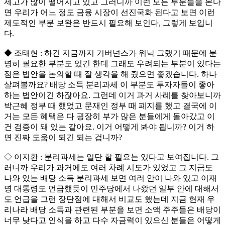
제고가 많이 떨어지고 있고 그러니까 이런 모든 부분들을 본다
면 우리가 어느 정도 금융 시장이 선진국화 된다고 보면 이런
제도적인 부분 보완은 반드시 필요해 보인다, 그렇게 보입니
다.
◆ 조태현 : 하긴 지금까지 거버넌스가 워낙 그랬기 때문에 분
명히 필요한 부분도 있긴 한데 그래도 우려되는 부분이 있다는
점은 법안을 논의할 때 잘 생각을 해 줬으면 좋겠습니다. 하나
살펴볼까요? 배당 소득 분리과세 이 부분도 투자자들이 좋아
하는 법안이긴 하잖아요. 그런데 이거 과거 사례를 찾아보니까
박근혜 정부 때 했었고 문재인 정부 때 폐지를 했고 결국에 이
거는 모든 혜택은 다 굉장히 부가 많은 분들에게 돌아갔고 이
건 검증이 돼 있는 같아요. 이거 어떻게 봐야 됩니까? 이거 하
면 진짜 도움이 되긴 되는 겁니까?
◇ 이지환 : 분리과세는 일단 할 필요는 있다고 보여집니다. 그
러니까 우리가 과거에도 여러 차례 시도가 있었고 그 지금도
나와 있는 배당 소득 분리과세 보면 여러 안이 나와 있고 이재
명 대통령도 언급했듯이 민주당에서 나왔던 일부 안에 대해서
도 언급을 그런 장단점에 대해서 비교도 했는데 지금 현재 우
리나라 배당 소득과 관련된 부분을 보면 소액 주주들은 배당이
너무 낮다고 인식을 하고 다수 자금력이 있으신 분들은 어떻게