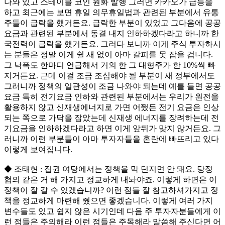
나와 있고 스테이블 코인 원화 발행 그러면 카카오가 급등을
하고 최근에는 보면 휴일 의무휴일법과 관련된 부분에서 유통
주들이 급락을 했거든요. 급락한 부분이 있었고 그다음에 공공
요금과 관련된 부분에서 동결 내지 인하하겠다라고 하니까 한
국전력이 급락을 했거든요. 그러다 보니까 이게 주식 투자하시
는 분들은 정말 이게 쉴 새 없이 아마 갈피를 못 잡을 겁니다.
그 낙폭도 한마디 언급해서 거의 한 그 대형주가 한 10%씩 빠
지거든요. 근데 이걸 조금 조심해야 될 부분이 새 정부에서도
그러니까 정책의 일관성이 조금 나와야 되는데 예를 들면 공공
요금 특히 전기요금 인하와 관련된 부분에서는 우리가 원전을
활용하지 않고 신재생에너지로 가면 어쨌든 전기 요금은 인상
되는 쪽으로 가닥을 잡았는데 신재생 에너지를 장려하는데 전
기요금을 인하하겠다라고 하면 이게 앞뒤가 맞지 않거든요. 그
러니까 이런 부분들이 아마 투자자들을 혼란에 빠뜨리고 있다
이렇게 보여집니다.
◆ 조태현 : 집권 여당에서는 정책을 막 던지면 안 돼요. 당정
협의 같은 거 해 가지고 정교하게 내놔야죠. 이렇게 하면은 이
정책이 잘 갈 수 있겠습니까? 이런 점들 잘 참고하셔가지고 정
책을 정교하게 마련해 줬으면 좋겠습니다. 이렇게 여러 가지
변수들도 있고 쉽지 않은 시기인데 다음 주 투자자분들에게 이
런 점들은 주의해라 이런 점들은 주목해라 말씀해 주신다면 어