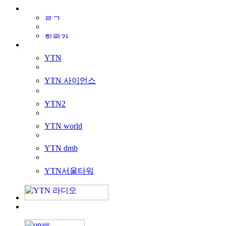
YTN
YTN 사이언스
YTN2
YTN world
YTN dmb
YTN서울타워