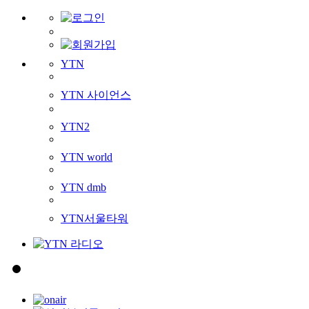
YTN
YTN 사이언스
YTN2
YTN world
YTN dmb
YTN서울타워