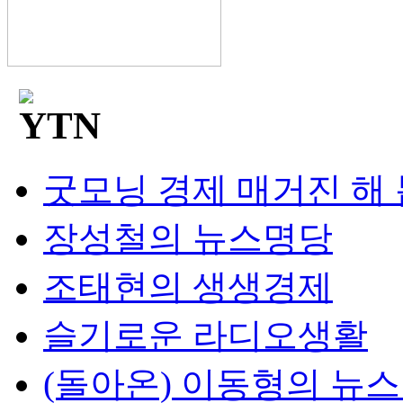
굿모닝 경제 매거진 해
장성철의 뉴스명당
조태현의 생생경제
슬기로운 라디오생활
(돌아온) 이동형의 뉴