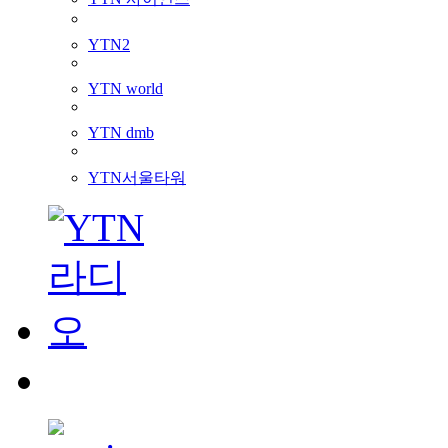
YTN2
YTN world
YTN dmb
YTN서울타워