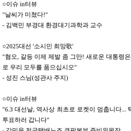
○이슈 in터뷰
"날씨가 미쳤다!"
- 김백민 부경대 환경대기과학과 교수
○2025대선 '소시민 희망歌'
"혐오, 갈등 이제 제발 좀 그만! 새로운 대통령은
로 우리 모두를 품으십시오"
- 성진 스님(성관사 주지)
○이슈 in터뷰
"6.3 대선날, 역사상 최초로 로켓이 멈춥니다..
투표하러 갑니다"
- 강민욱 전국택배노조 쿠팡본부 준비위원장