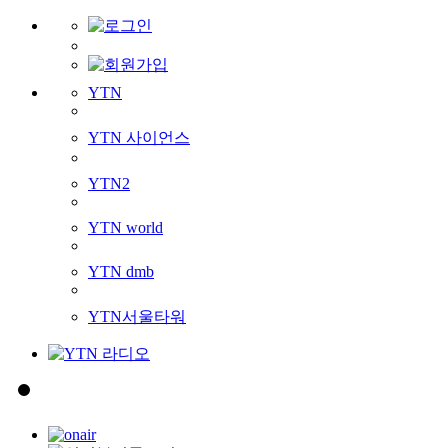
YTN
YTN 사이언스
YTN2
YTN world
YTN dmb
YTN서울타워