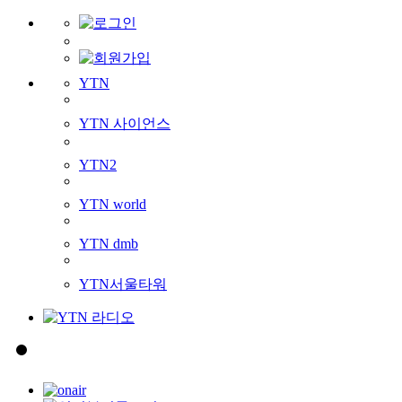
YTN
YTN 사이언스
YTN2
YTN world
YTN dmb
YTN서울타워