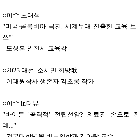
○이슈 초대석
"미국·콜롬비아 극찬, 세계무대 진출한 교육 브
쓰'"
- 도성훈 인천시 교육감
○2025 대선, 소시민 희망歌
- 이태원참사 생존자 김초롱 작가
○이슈 in터뷰
"바이든 '공격적' 전립선암? 의료진 손으로
데..."
- 건국대학병원 비뇨의학과 김아람 교수