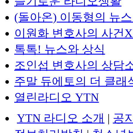
슬기로운 라디오생활
(돌아온) 이동형의 뉴
이원화 변호사의 사건
톡톡! 뉴스와 상식
조인섭 변호사의 상담
주말 듀에토의 더 클래
열린라디오 YTN
YTN 라디오 소개
|
공