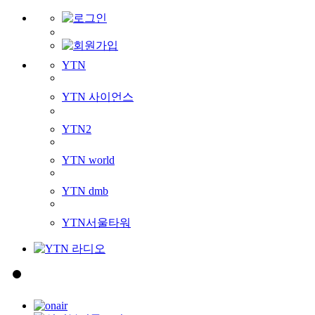
YTN
YTN 사이언스
YTN2
YTN world
YTN dmb
YTN서울타워