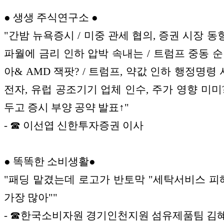
● 생생 주식연구소 ●
"간밤 뉴욕증시 / 미중 관세 협의, 증권 시장 동향
파월에 금리 인하 압박 속내는 / 트럼프 중동 순
아& AMD 잭팟? / 트럼프, 약값 인하 행정명령 
전자, 유럽 공조기기 업체 인수, 주가 영향 미미?
두고 증시 부양 공약 발표↑"
- ☎ 이선엽 신한투자증권 이사
● 똑똑한 소비생활●
"패딩 맡겼는데 로고가 반토막 "세탁서비스 피해
가장 많아""
- ☎한국소비자원 경기인천지원 섬유제품팀 김