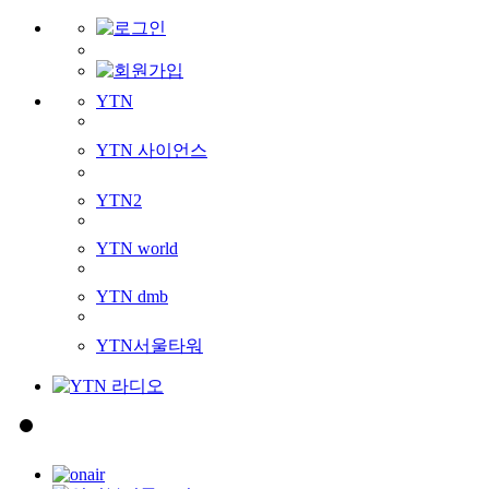
YTN
YTN 사이언스
YTN2
YTN world
YTN dmb
YTN서울타워