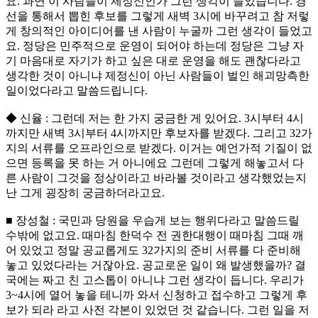
요. 과연 이 사람들이 제정신인가 그런 생각이 들었습니다. 경
선을 통해서 뽑힌 후보를 그렇게 새벽 3시에 바꾸려고 참 저렇
게 창의적인 아이디어를 낸 사람이 누굴까 그런 생각이 들었고
요. 정당은 민주적으로 운영이 되어야 하는데 정당은 그냥 자
기 마음대로 자기가 하고 싶은 대로 운영을 해도 괜찮다라고
생각한 것이 아니냐 제정신이 아닌 사람들이 벌인 해괴망측한
일이었다라고 말씀드립니다.
◆ 신율 : 그런데 저는 한 가지 궁금한 게 있어요. 3시부터 4시
까지만 새벽 3시부터 4시까지만 후보자를 받겠다. 그리고 32가
지의 서류를 오프라인으로 받겠다. 이거는 예언가적 기질이 없
으면 등록을 못 하는 거 아니에요 그런데 그렇게 해놓고서 다
른 사람이 그것을 정상이라고 바라볼 것이라고 생각했었는지
난 그게 굉장히 궁금하더라고요.
■ 장성철 : 국민과 당원을 우습게 보는 행위다라고 말씀드릴
수밖에 없고요. 때마침 한덕수 전 권한대행이 때마침 그때 깨
어 있었고 정말 공교롭게도 32가지의 준비 서류를 다 준비해
놓고 있었다라는 거잖아요. 공교로운 일이 왜 발생했을까? 결
국에는 짜고 친 고스톱이 아니냐 그런 생각이 듭니다. 우리가
3~4시에 열어 놓을 테니까 와서 신청하고 접수하고 그렇게 후
보가 되라 라고 사전 각본이 있었던 것 같습니다. 그런 일을 저