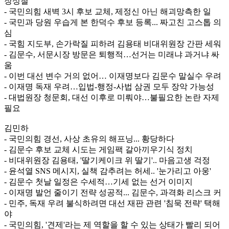
장성철
- 국민의힘 새벽 3시 후보 교체, 제정신 아닌 해괴망측한 일
- 국민과 당원 우습게 본 한덕수 후보 등록... 짜고친 고스톱 의
심
- 국힘 지도부, 손가락질 피하려 김용태 비대위원장 간판 세워
- 김문수, 서문시장 방문은 퇴행적…선거는 미래냐 과거냐 싸
움
- 이번 대선 변수 거의 없어… 이재명보다 김문수 말실수 우려
- 이재명 독재 우려…입법-행정-사법 삼권 모두 장악 가능성
- 대법원장 청문회, 대선 이후로 미뤄야…불필요한 논란 자제
필요
김민하
- 국민의힘 경선, 사상 초유의 해프닝... 황당하다
- 김문수 후보 교체 시도는 게임팩 갈아끼우기식 정치
- 비대위원장 김용태, '딸기케이크 위 딸기'.. 마음고생 걱정
- 윤석열 SNS 메시지, 실책 감추려는 허세.. '눈가리고 아웅'
- 김문수 첫날 일정은 수세적…기세 없는 선거 이미지
- 이재명 발언 줄이기 전략 성공적... 김문수, 과격화 리스크 커
- 민주, 독재 우려 불식하려면 대선 재판 관련 '침묵 전략' 택해
야
- 국민의힘, '견제'라는 제 역할을 할 수 있는 상태가 빨리 되어