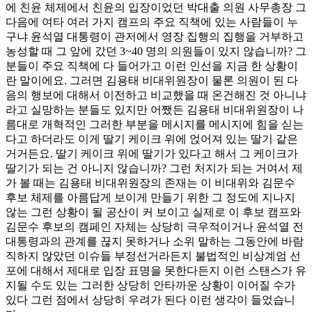
에 친윤 체제에서 친윤의 입장이었던 박대출 의원 사무총장 그
다음에 여타 여러 가지 캠프의 주요 직책에 있는 사람들이 누
구냐 윤석열 대통령이 관저에서 영장 집행의 집행을 거부하고
농성할 때 그 앞에 갔던 3~40 명의 의원들이 있지 않습니까? 그
분들이 주요 직책에 다 들어가고 이런 인선을 지금 한 상황이
란 말이에요. 그러면 김용태 비대위원장이 물론 의원이 된 다
음의 행보에 대해서 이전하고 비교했을 때 온건해진 것 아니냐
라고 실망하는 분들도 있지만 어쨌든 김용태 비대위원장이 나
름대로 개혁적인 그러한 부분을 메시지를 메시지에 힘을 싣는
다고 하더라도 이게 딸기 케이크 위에 얹어져 있는 딸기 같은
거거든요. 딸기 케이크 위에 딸기가 있다고 해서 그 케이크가
딸기가 되는 건 아니지 않습니까? 그런 처지가 되는 거여서 제
가 볼 때는 김용태 비대위원장의 존재는 이 비대위와 김문수
후보 체제를 아름답게 보이게 만들기 위한 그 정도에 지나지
않는 그런 상황이 될 공산이 커 보이고 실제로 이 후보 캠프와
김문수 후보의 캠페인 자체는 상당히 극우적이거나 윤석열 전
대통령과의 관계를 끊지 못하거나 소위 말하는 그동안에 바람
직하지 않았던 이슈들 부정선거라든지 불법적인 비상계엄 선
포에 대해서 제대로 입장 표명을 못한다든지 이런 스탠스가 유
지될 수도 있는 그러한 상당히 안타까운 상황이 이어질 수가
있다 그런 점에서 상당히 우려가 된다 이런 생각이 들었습니