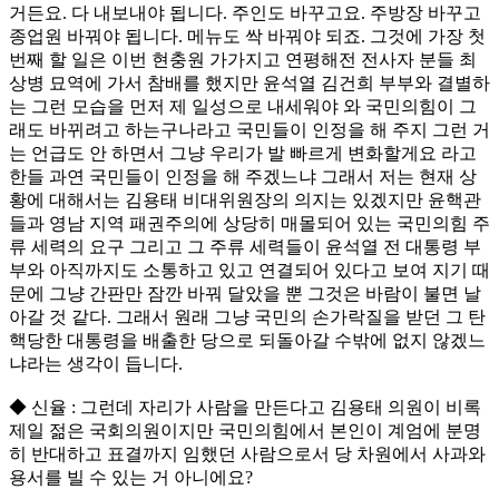
거든요. 다 내보내야 됩니다. 주인도 바꾸고요. 주방장 바꾸고
종업원 바꿔야 됩니다. 메뉴도 싹 바꿔야 되죠. 그것에 가장 첫
번째 할 일은 이번 현충원 가가지고 연평해전 전사자 분들 최
상병 묘역에 가서 참배를 했지만 윤석열 김건희 부부와 결별하
는 그런 모습을 먼저 제 일성으로 내세워야 와 국민의힘이 그
래도 바뀌려고 하는구나라고 국민들이 인정을 해 주지 그런 거
는 언급도 안 하면서 그냥 우리가 발 빠르게 변화할게요 라고
한들 과연 국민들이 인정을 해 주겠느냐 그래서 저는 현재 상
황에 대해서는 김용태 비대위원장의 의지는 있겠지만 윤핵관
들과 영남 지역 패권주의에 상당히 매몰되어 있는 국민의힘 주
류 세력의 요구 그리고 그 주류 세력들이 윤석열 전 대통령 부
부와 아직까지도 소통하고 있고 연결되어 있다고 보여 지기 때
문에 그냥 간판만 잠깐 바꿔 달았을 뿐 그것은 바람이 불면 날
아갈 것 같다. 그래서 원래 그냥 국민의 손가락질을 받던 그 탄
핵당한 대통령을 배출한 당으로 되돌아갈 수밖에 없지 않겠느
냐라는 생각이 듭니다.
◆ 신율 : 그런데 자리가 사람을 만든다고 김용태 의원이 비록
제일 젊은 국회의원이지만 국민의힘에서 본인이 계엄에 분명
히 반대하고 표결까지 임했던 사람으로서 당 차원에서 사과와
용서를 빌 수 있는 거 아니에요?