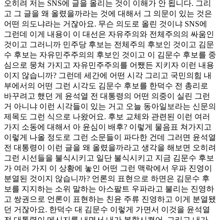
오히려 저는 SNS에 글을 올리는 것이 이해가 안 됩니다. 그리
고 그 글을 왜 올렸을까라는 것에 대해서 그 의문이 있는 것은
어떤 의도냐라는 거잖아요. 무슨 의도로 올린 것이냐 SNS에
그런데 이게 내용이 이 대선은 자유주의와 전체주의의 싸움인
것이고 그러니까 민주당 후보는 전체주의 후보인 것이고 김문
수 후보는 자유민주주의의 후보인 것이고 이 김문수 후보를 중
심으로 뭉쳐 가지고 자유민주주의를 어쨌든 지키자 이런 내용
이지 않습니까? 그런데 세간에 어떤 시각 그리고 국민의힘 내
부에서의 어떤 그런 시각도 김문수 후보를 한덕수 전 총리로
바꾸려고 했던 게 윤석열 전 대통령의 어떤 의중이 실린 그런
거 아니냐 이런 시각들이 있는 거고 오늘 동아일보라는 신문의
제목도 그런 식으로 나왔어요. 후보 교체와 관련된 이런 여러
가지 소동에 대해서 아 윤심이 배후? 이렇게 물음표 쳐가지고
이렇게 나올 정도로 그런 소문들이 파다한 건데 그러면 윤석열
전 대통령이 이런 글을 왜 올렸을까라고 생각을 해보면 오히려
그런 시선들을 불식시키고 일단 불식시키고 지금 김문수 후보
가 여러 가지 이 상황에 놓인 어떤 그런 맥락에서 우파 진영이
분열된 것이지 않습니까? 언론의 표현으로 하면은 김문수 후
보를 지지하는 소위 말하는 아스팔트 우파라고 불리는 진영하
고 쌍권으로 언론이 표현하는 친윤 주류 진영하고 이게 분열됐
던 거잖아요. 한덕수 대 김문수 이렇게 가면서 이것을 윤석열
전 대통령이 메시지를 내면서 내가 봉합시켰어. 그리고 내가