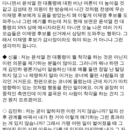
다니면서 윤석열 전 대통령에 대한 비난 여론이 더 높아질 것
같고 김성태 전 의원이 한 방송에서 나간 것처럼 전생에 무슨
이재명 후보에게 도움을 받았는지 왜 이렇게 이재명 후보를 도
와주느냐 그런 얘기를 하는데 저도 현재 보면은 윤석열 전 대
통령의 SNS 상에 메시지라든지 아니면 오늘 나온 여러 가지
모습들은 이재명 후보를 선거에서 상당히 도와주는 행위다. 그
래서 이재명 후보가 감사장이라도 줘야 되는 거 아니냐 그런
생각까지 듭니다.
◆ 신율 : 저는 윤석열 전 대통령이 뭘 착각을 하는 것은 아닌지
이런 의문을 제기하는 분들이 많아요. 그러니까 뭐냐 하면 그
게 김민하 평론가님이 말씀하신 대로 예를 들면 정말 난 탈당
하지 않고 나 제명하지 말라 이거는 코너에 몰린 사람들의 생
각인 거거든요. 한편으로는 코너에 몰렸는데 근데 자기가 마치
영향력이 있는 것처럼 행동을 한단 말이에요. 이게 굉장히 이
중적인 측면인데 이게 결국은 이 사람이 착각을 하는 건지 그
건 뭔지 모르겠어요.
◇ 김민하 : 저는 굳이 말하자면 이런 거지 않습니까? 일의 선
후 관계를 바꿔서 내가 한 거야 이렇게 얘기하는 그런 효과라
는 게 있지 않습니까? 그래서 가령 어떤 일이 벌어졌을 때 그
벌어진 일의 실제 이유는 다른 데 있지만 마지막에 내가 그 자