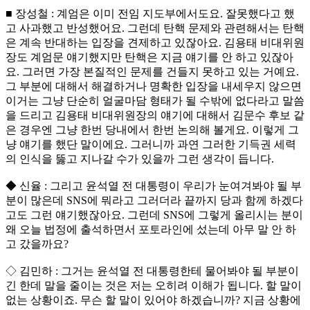
■ 장성철 : 계엄은 이미 전임 지도부에서도요. 잘못했다고 했
고 사과했고 반성했어요. 그런데 탄핵 문제와 관련해서는 탄핵
은 계속 반대하는 입장을 견제하고 있잖아요. 김용태 비대위원
장도 계엄문 얘기했지만 탄핵은 지금 얘기를 안 하고 있잖아
요. 그러면 가장 본질적인 문제를 건들지 못하고 있는 거예요.
그 부분에 대해서 해결하거나 명확한 입장을 내세우지 않으면
이거는 그냥 단순히 얼굴마담 형태가 될 수밖에 없다라고 말씀
을 드리고 김용태 비대위원장의 얘기에 대해서 김문수 후보 같
은 경우엔 그냥 한번 당내에서 한번 논의해 볼게요. 이렇게 그
냥 얘기를 했단 말이에요. 그러니까 과연 그러한 기득권 세력
의 인식을 뚫고 지나갈 수가 있을까 그런 생각이 듭니다.
◆ 신율 : 그리고 윤석열 전 대통령이 우리가 눈여겨봐야 될 부
분이 많은데 SNS에 뭐라고 그러더라 끝까지 당과 함께 하겠다
고도 그런 얘기했잖아요. 그런데 SNS에 그렇게 올리시는 분이
왜 오늘 법정에 출석하면서 포토라인에 섰는데 아무 말 안 하
고 갔을까요?
◇ 김민하 : 그거는 윤석열 전 대통령한테 물어봐야 될 부분이
긴 한데 말을 줄이는 것은 저는 오히려 이해가 됩니다. 할 말이
없는 상황이죠. 무슨 할 말이 있어야 하겠습니까? 지금 상황에