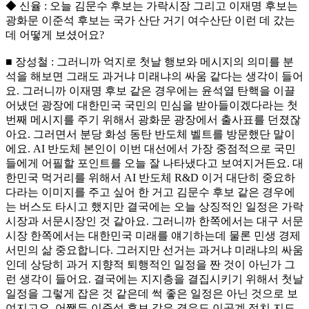
◆ 신율 : 오늘 김문수 후보는 가락시장 그리고 이재명 후보는
광화문 이준석 후보는 국가 산단 거기 여수산단 이런 데 갔는
데 어떻게 보셨어요?
■ 장성철 : 그러니까 억지로 첫날 행보와 메시지의 의미를 분
석을 해보면 그래도 과거냐 미래냐의 싸움 같다는 생각이 들어
요. 그러니까 이재명 후보 같은 경우에는 윤석열 탄핵을 이끌
어냈던 광장에 대한민국 국민의 민심을 받아들이겠다라는 첫
번째 메시지를 주기 위해서 광화문 광장에서 출사표를 던졌잖
아요. 그러면서 분당 화성 동탄 반도체 벨트를 방문했단 말이
에요. AI 반도체 본인이 이번 대선에서 가장 중점적으로 국민
들에게 어필할 포인트를 오늘 잘 나타냈다고 보여지거든요. 대
한민국 먹거리를 위해서 AI 반도체 R&D 이거 대단히 중요하
다라는 이미지를 주고 싶어 한 거고 김문수 후보 같은 경우에
는 버스도 타시고 했지만 결국에는 오늘 상징적인 일정은 가락
시장과 서문시장인 것 같아요. 그러니까 한쪽에서는 대구 서문
시장 한쪽에서는 대한민국 미래를 얘기하는데 물론 민생 경제
서민의 삶 중요합니다. 그러지만 선거는 과거냐 미래냐의 싸움
인데 상당히 과거 지향적 퇴행적인 일정을 짠 것이 아닌가 그
런 생각이 들어요. 결국에는 지지층을 결집시키기 위해서 첫날
일정을 그렇게 잡은 것 같은데 썩 좋은 일정은 아닌 것으로 보
여지고요. 어쨌든 이준석 후보 같은 경우도 이공계 정치 지도