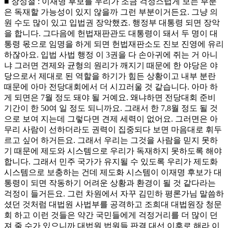
■ 장성철 : 이재명 후보를 우리가 조금 걱정스럽게 보는 부분
은 독재할 가능성이 있지 않을까 그런 부분이거든요. 그냥 의
원 수도 많이 있고 입법권 장악했죠. 행정부 대통령 되면 장악
을 합니다. 그다음에 헌법재판관도 대통령이 돼서 두 명이 대
통령 몫으로 임명을 하게 되면 헌법재판소도 진보 진영에 유리
하잖아요. 입법 사법 행정 이 3권을 다 손아귀에 쥐는 거 아니
냐 그러면 견제와 균형의 원리가 깨지기 때문에 한 야당은 야
당으로서 제대로 된 역할을 하기가 힘든 상황이고 내부 분란
때문에 아마 전당대회에서 더 시끄러울 것 같습니다. 아마 하
게 되면은 7월 정도 돼야 될 거예요. 왜냐하면 전당대회 준비
기간이 한 50여 일 정도 되니까요. 그래서 한 7,8월 정도 될 것
으로 보여 지는데 그렇다면 견제 세력이 없어요. 그러면은 아
무리 사람이 선하더라도 권력이 집중되다 보면 마음대로 휘두
르고 싶어 하거든요. 그래서 우리는 그것을 사람을 믿지 못하
기 때문에 제도와 시스템으로 우리가 독재하지 못하도록 해야
합니다. 그래서 민주 국가가 유지될 수 있도록 우리가 제도화
시스템으로 보충하는 건데 제도화 시스템이 이재명 후보가 대
통령이 되면 작동하기 어려운 상황과 환경이 될 것 같다라는
걱정이 들거든요. 그런 차원에서 자꾸 김민하 평론가님 말씀하
셨던 것처럼 대법원 사법부를 공격하고 조희대 대법원장 청문
회 하고 이런 것들은 약간 국민들에게 걱정거리를 더 많이 던
져 줄 수가 있으니까 대법원 법원들 판결 대선 이후로 해라 이