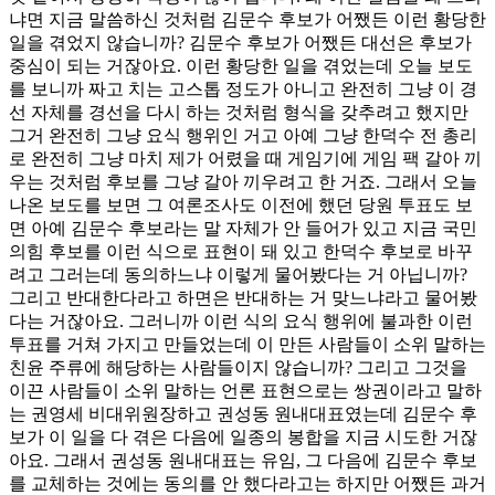
냐면 지금 말씀하신 것처럼 김문수 후보가 어쨌든 이런 황당한
일을 겪었지 않습니까? 김문수 후보가 어쨌든 대선은 후보가
중심이 되는 거잖아요. 이런 황당한 일을 겪었는데 오늘 보도
를 보니까 짜고 치는 고스톱 정도가 아니고 완전히 그냥 이 경
선 자체를 경선을 다시 하는 것처럼 형식을 갖추려고 했지만
그거 완전히 그냥 요식 행위인 거고 아예 그냥 한덕수 전 총리
로 완전히 그냥 마치 제가 어렸을 때 게임기에 게임 팩 갈아 끼
우는 것처럼 후보를 그냥 갈아 끼우려고 한 거죠. 그래서 오늘
나온 보도를 보면 그 여론조사도 이전에 했던 당원 투표도 보
면 아예 김문수 후보라는 말 자체가 안 들어가 있고 지금 국민
의힘 후보를 이런 식으로 표현이 돼 있고 한덕수 후보로 바꾸
려고 그러는데 동의하느냐 이렇게 물어봤다는 거 아닙니까?
그리고 반대한다라고 하면은 반대하는 거 맞느냐라고 물어봤
다는 거잖아요. 그러니까 이런 식의 요식 행위에 불과한 이런
투표를 거쳐 가지고 만들었는데 이 만든 사람들이 소위 말하는
친윤 주류에 해당하는 사람들이지 않습니까? 그리고 그것을
이끈 사람들이 소위 말하는 언론 표현으로는 쌍권이라고 말하
는 권영세 비대위원장하고 권성동 원내대표였는데 김문수 후
보가 이 일을 다 겪은 다음에 일종의 봉합을 지금 시도한 거잖
아요. 그래서 권성동 원내대표는 유임, 그 다음에 김문수 후보
를 교체하는 것에는 동의를 안 했다라고는 하지만 어쨌든 과거