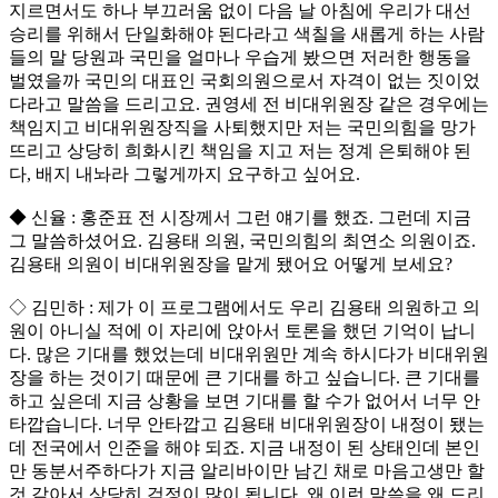
지르면서도 하나 부끄러움 없이 다음 날 아침에 우리가 대선
승리를 위해서 단일화해야 된다라고 색칠을 새롭게 하는 사람
들의 말 당원과 국민을 얼마나 우습게 봤으면 저러한 행동을
벌였을까 국민의 대표인 국회의원으로서 자격이 없는 짓이었
다라고 말씀을 드리고요. 권영세 전 비대위원장 같은 경우에는
책임지고 비대위원장직을 사퇴했지만 저는 국민의힘을 망가
뜨리고 상당히 희화시킨 책임을 지고 저는 정계 은퇴해야 된
다, 배지 내놔라 그렇게까지 요구하고 싶어요.
◆ 신율 : 홍준표 전 시장께서 그런 얘기를 했죠. 그런데 지금
그 말씀하셨어요. 김용태 의원, 국민의힘의 최연소 의원이죠.
김용태 의원이 비대위원장을 맡게 됐어요 어떻게 보세요?
◇ 김민하 : 제가 이 프로그램에서도 우리 김용태 의원하고 의
원이 아니실 적에 이 자리에 앉아서 토론을 했던 기억이 납니
다. 많은 기대를 했었는데 비대위원만 계속 하시다가 비대위원
장을 하는 것이기 때문에 큰 기대를 하고 싶습니다. 큰 기대를
하고 싶은데 지금 상황을 보면 기대를 할 수가 없어서 너무 안
타깝습니다. 너무 안타깝고 김용태 비대위원장이 내정이 됐는
데 전국에서 인준을 해야 되죠. 지금 내정이 된 상태인데 본인
만 동분서주하다가 지금 알리바이만 남긴 채로 마음고생만 할
것 같아서 상당히 걱정이 많이 됩니다. 왜 이런 말씀을 왜 드리